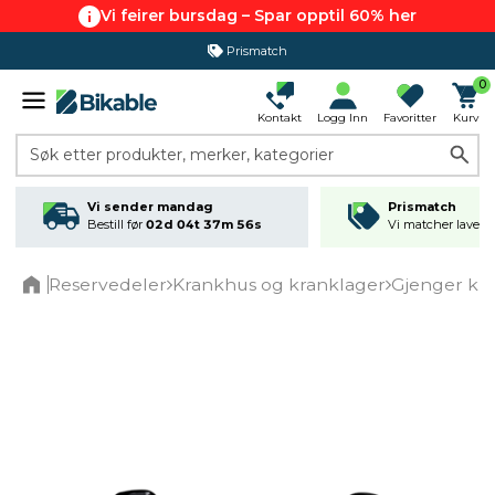
Vi feirer bursdag – Spar opptil 60% her
Prismatch
0
Kontakt
Logg Inn
Favoritter
Kurv
Søk etter produkter, merker, kategorier
Vi sender mandag
Prismatch
Bestill før
02d 04t 37m 55s
Vi matcher laveste
Reservedeler
Krankhus og kranklager
Gjenger kr
Home