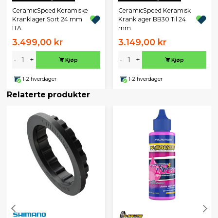
CeramicSpeed Keramiske
CeramicSpeed Keramisk
Kranklager Sort 24 mm
Kranklager BB30 Til 24
ITA
mm
3.499,00 kr
3.149,00 kr
-
+
-
+
Kjøp
Kjøp
1-2 hverdager
1-2 hverdager
Relaterte produkter