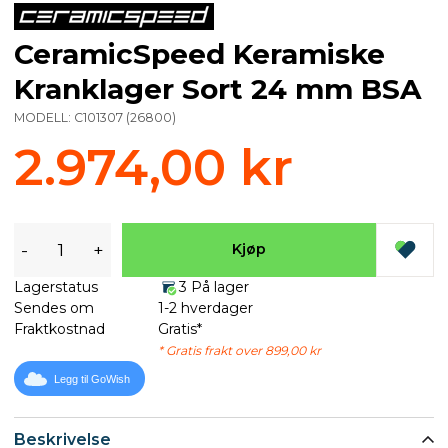
CeramicSpeed Keramiske
Kranklager Sort 24 mm BSA
MODELL:
C101307
(
26800
)
2.974,00 kr
-
+
Kjøp
Lagerstatus
3 På lager
Sendes om
1-2 hverdager
Fraktkostnad
Gratis*
* Gratis frakt over 899,00 kr
Legg til GoWish
Beskrivelse