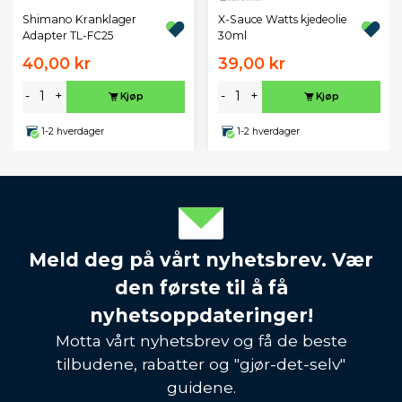
X-Sauce Watts kjedeolie
Shimano Kranklager
30ml
Adapter TL-FC25
40,00 kr
39,00 kr
-
+
-
+
Kjøp
Kjøp
1-2 hverdager
1-2 hverdager
Meld deg på vårt nyhetsbrev. Vær
den første til å få
nyhetsoppdateringer!
Motta vårt nyhetsbrev og få de beste
tilbudene, rabatter og "gjør-det-selv"
guidene.