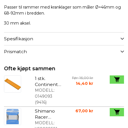
Passer til rammer med kranklager som måler Ø=46mm og
68-92mm i bredden.
30 mm aksel.
Spesifikasjon
Prismatch
Ofte kjøpt sammen
1 stk.
Før: 16,00 kr
14,40 kr
Continental
dekkspaker
MODELL:
0149093
(
9416
)
Shimano
67,00 kr
Racer
girkabelsett
MODELL: