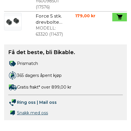
svart
Y60098501
(
17576
)
Force 5 stk.
179,00 kr
drevbolter
svart
MODELL:
63320
(
11437
)
Få det beste, bli Bikable.
Prismatch
365 dagers åpent kjøp
Gratis frakt* over 899,00 kr
Ring oss
|
Mail oss
Snakk med oss