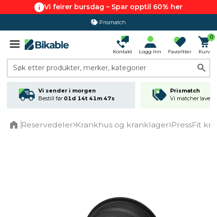
Vi feirer bursdag – Spar opptil 60% her
Prismatch
0
Kontakt
Logg Inn
Favoritter
Kurv
Søk etter produkter, merker, kategorier
Vi sender i morgen
Prismatch
Bestill før
01d 14t 41m 47s
Vi matcher laveste
Reservedeler
Krankhus og kranklager
PressFit kr
Home