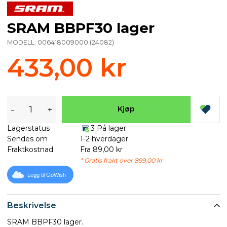
SRAM BBPF30 lager
MODELL:
006418009000
(
24082
)
433,00 kr
-
+
Kjøp
Lagerstatus
3 På lager
Sendes om
1-2 hverdager
Fraktkostnad
Fra 89,00 kr
* Gratis frakt over 899,00 kr
Legg til GoWish
Beskrivelse
SRAM BBPF30 lager.