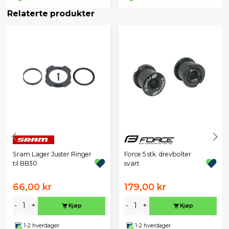
Relaterte produkter
Sram Lager Juster Ringer
Force 5 stk. drevbolter
til BB30
svart
66,00 kr
179,00 kr
-
+
-
+
Kjøp
Kjøp
1-2 hverdager
1-2 hverdager