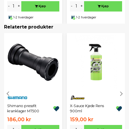
-
+
-
+
Kjøp
Kjøp
1-2 hverdager
1-2 hverdager
Relaterte produkter
X-Sauce Kjede Rens
Shimano pressfit
900ml
kranklager MT500
186,00 kr
159,00 kr