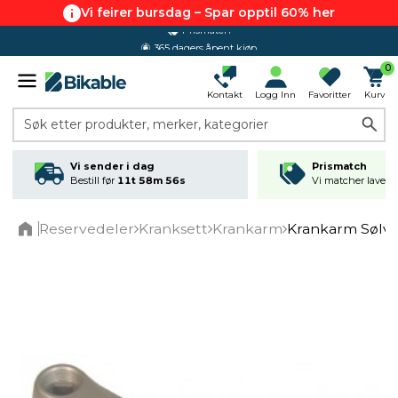
Vi feirer bursdag – Spar opptil 60% her
365 dagers åpent kjøp
0
Kontakt
Logg Inn
Favoritter
Kurv
Søk etter produkter, merker, kategorier
Vi sender i dag
Prismatch
Bestill før
11t 58m 56s
Vi matcher laveste
Reservedeler
Kranksett
Krankarm
Krankarm Sølv 
Home