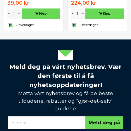
39,00 kr
224,00 kr
-
+
-
+
Kjøp
Kjøp
1-2 hverdager
1-2 hverdager
Meld deg på vårt nyhetsbrev. Vær
den første til å få
nyhetsoppdateringer!
Motta vårt nyhetsbrev og få de beste
tilbudene, rabatter og "gjør-det-selv"
guidene.
Meld deg på