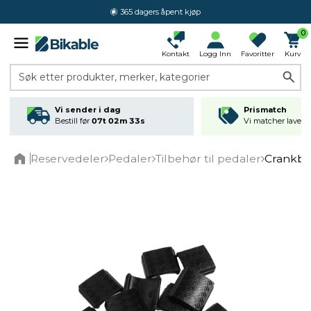
365 dagers åpent kjøp
0
Kontakt
Logg Inn
Favoritter
Kurv
Søk etter produkter, merker, kategorier
Vi sender i dag
Prismatch
Bestill før
07t 02m 32s
Vi matcher laveste
Reservedeler
Pedaler
Tilbehør til pedaler
Crankbro
Home