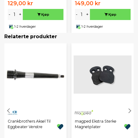
129,00 kr
149,00 kr
-
+
-
+
Kjøp
Kjøp
1-2 hverdager
1-2 hverdager
Relaterte produkter
Crankbrothers Aksel Til
magped Ekstra Sterke
Eggbeater Venstre
Magnetplater