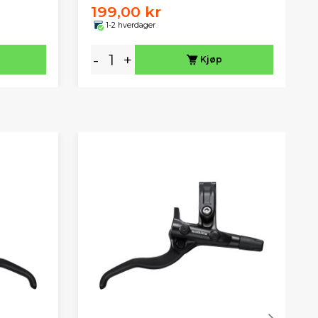
199,00 kr
1-2 hverdager
-
+
Kjøp