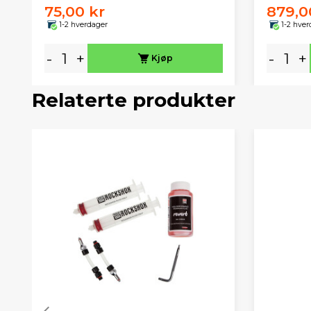
75,00 kr
879,0
1-2 hverdager
1-2 hver
-
+
-
+
Kjøp
Relaterte produkter