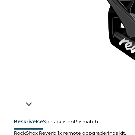
Beskrivelse
Spesifikasjon
Prismatch
RockShox Reverb 1x remote oppgraderings kit.