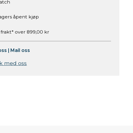
atch
agers åpent kjøp
 frakt* over 899,00 kr
oss
|
Mail oss
k med oss