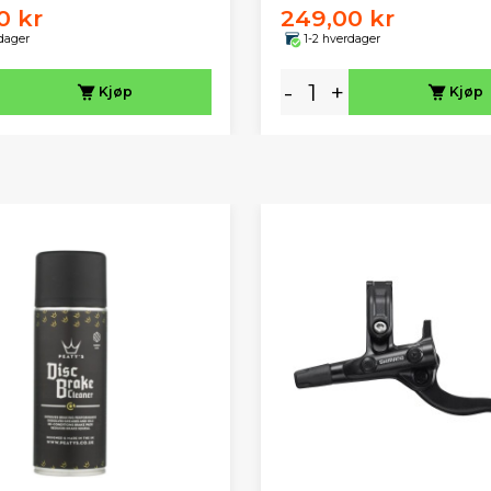
0 kr
249,00 kr
dager
1-2 hverdager
-
+
Kjøp
Kjøp