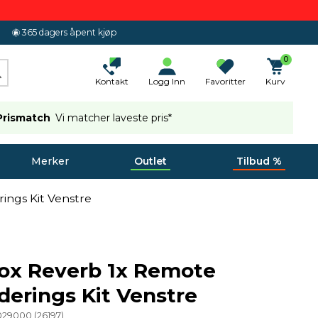
365 dagers åpent kjøp
0
Kontakt
Logg Inn
Favoritter
Kurv
Prismatch
Vi matcher laveste pris*
Merker
Outlet
Tilbud %
ngs Kit Venstre
ox Reverb 1x Remote
erings Kit Venstre
029000
(
26197
)