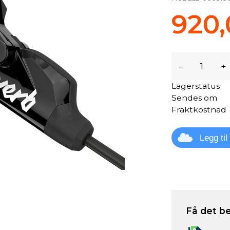
920,
-
+
Lagerstatus
Sendes om
Fraktkostnad
Legg ti
Få det be