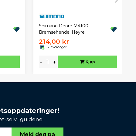
Shimano Deore M4100
Bremsehendel Høyre
214,00 kr
1-2 hverdager
-
+
Kjøp
etsoppdateringer!
et-selv" guidene.
Meld deg på