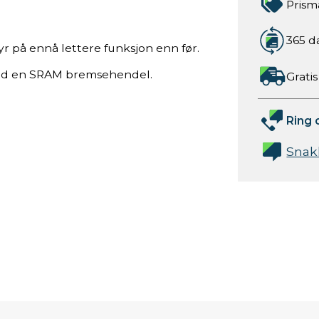
Prism
365 d
r på ennå lettere funksjon enn før.
med en SRAM bremsehendel.
Gratis
Ring 
Snak