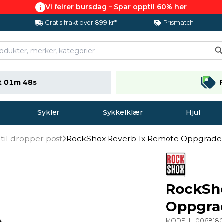
Vi feirer bursdag – Spar opptil 60% her
Gratis frakt over 899 kr*
Prismatch
t 01m 47s
Sykler
Sykkelklær
Hjul
 til dropper post
RockShox Reverb 1x Remote Oppgraderi
RockSh
Oppgrad
MODELL:
006818