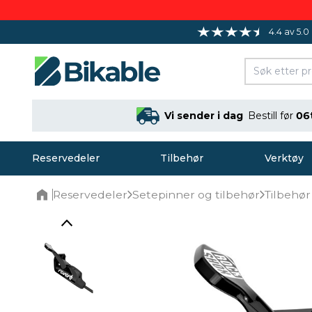
4.4 av 5.0
Vi sender i dag
Bestill før
06
Reservedeler
Tilbehør
Verktøy
Reservedeler
Setepinner og tilbehør
Tilbehør
Home