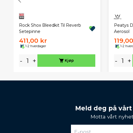
Peatys D
Rock Shox Bleedkit Til Reverb
Aerosol
Setepinne
411,00 kr
119,00
1-2 hverdager
1-2 hver
-
+
-
+
Kjøp
Meld deg på vårt
Motta vårt nyhet