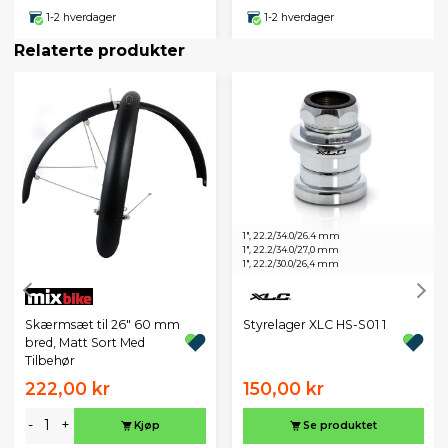
1-2 hverdager
1-2 hverdager
Relaterte produkter
1", 22.2/34.0/26.4 mm
1", 22.2/34.0/27,0 mm
1", 22.2/30.0/26,4 mm
Skærmsæt til 26" 60 mm
Styrelager XLC HS-S01 1
bred, Matt Sort Med
Tilbehør
222,00 kr
150,00 kr
-
+
Kjøp
Se produktet