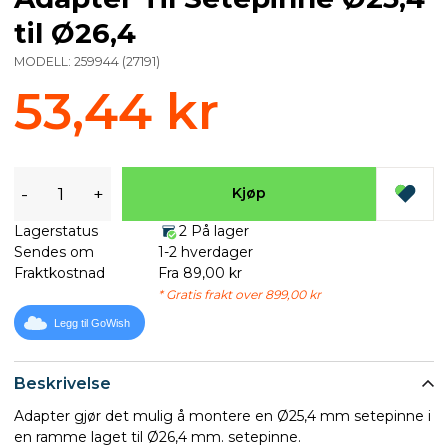
til Ø26,4
MODELL:
259944
(
27191
)
53,44 kr
-
+
Kjøp
Lagerstatus
2 På lager
Sendes om
1-2 hverdager
Fraktkostnad
Fra 89,00 kr
* Gratis frakt over 899,00 kr
Legg til GoWish
Beskrivelse
Adapter gjør det mulig å montere en Ø25,4 mm setepinne i
en ramme laget til Ø26,4 mm. setepinne.