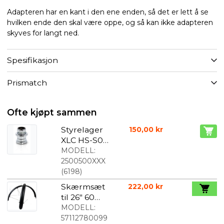
Adapteren har en kant i den ene enden, så det er lett å se
hvilken ende den skal være oppe, og så kan ikke adapteren
skyves for langt ned.
Spesifikasjon
Prismatch
Ofte kjøpt sammen
Styrelager
150,00 kr
XLC HS-S01
1
MODELL:
2500500XXX
(
6198
)
Skærmsæt
222,00 kr
til 26" 60
mm bred,
MODELL:
Matt Sort
57112780099