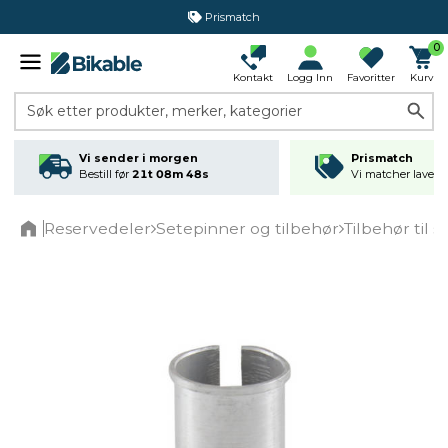
Prismatch
0
Kontakt
Logg Inn
Favoritter
Kurv
Søk etter produkter, merker, kategorier
Vi sender i morgen
Prismatch
Bestill før
21t 08m 47s
Vi matcher laveste
Reservedeler
Setepinner og tilbehør
Tilbehør til 
Home