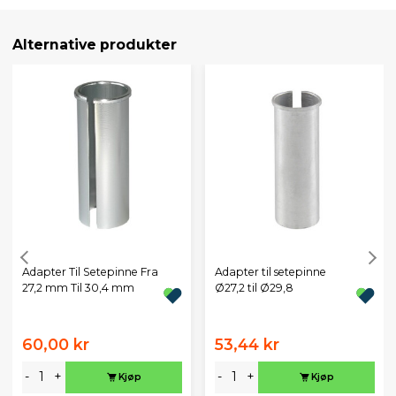
Alternative produkter
Adapter Til Setepinne Fra
Adapter til setepinne
27,2 mm Til 30,4 mm
Ø27,2 til Ø29,8
60,00 kr
53,44 kr
-
+
-
+
Kjøp
Kjøp