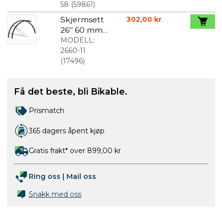
Med
58
(
59861
)
Tilbehør
Skjermsett
302,00 kr
26'' 60 mm
mat sort
MODELL:
2660-11
(
17496
)
Få det beste, bli Bikable.
Prismatch
365 dagers åpent kjøp
Gratis frakt* over 899,00 kr
Ring oss
|
Mail oss
Snakk med oss