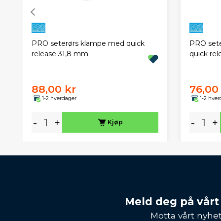
PRO seterørs klampe med quick
PRO set
release 31,8 mm
quick re
88,00 kr
76,00
1-2 hverdager
1-2 hver
-
+
-
+
Kjøp
Meld deg på vårt
Motta vårt nyhet