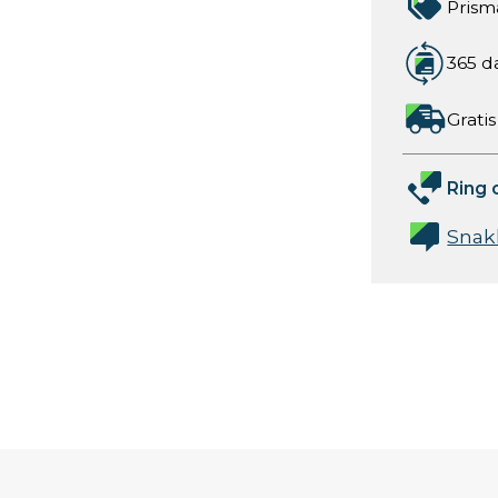
Prism
365 d
Gratis
Ring 
Snak