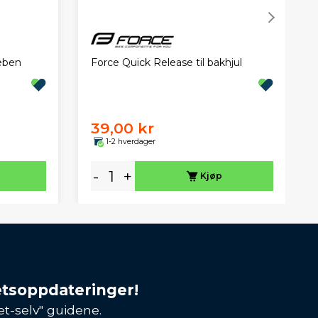
eben
Force Quick Release til bakhjul
39,00 kr
1-2 hverdager
-
+
Kjøp
etsoppdateringer!
et-selv" guidene.