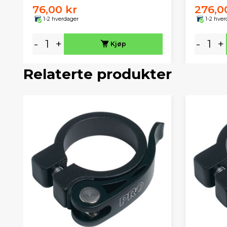
76,00 kr
276,0
1-2 hverdager
1-2 hver
-
+
-
+
Kjøp
Relaterte produkter