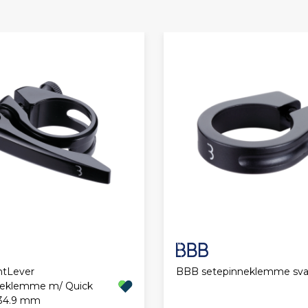
htLever
BBB setepinneklemme sva
neklemme m/ Quick
 34.9 mm