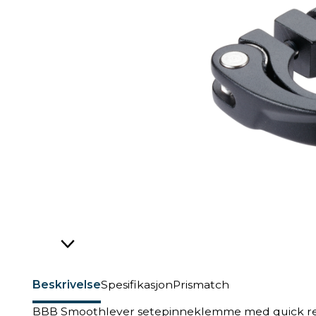
Beskrivelse
Spesifikasjon
Prismatch
BBB Smoothlever setepinneklemme med quick re