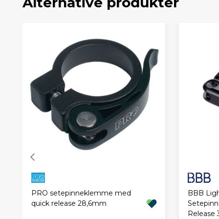
Alternative produkter
BBB Lig
PRO setepinneklemme med
Setepin
quick release 28,6mm
Release