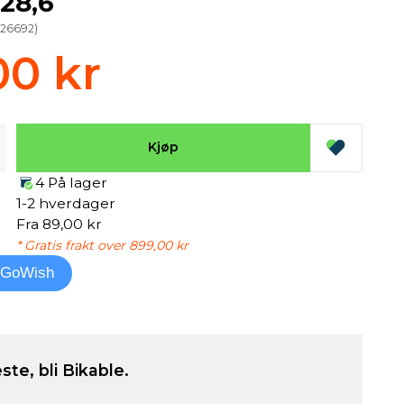
 28,6
(
26692
)
00 kr
Kjøp
4 På lager
1-2 hverdager
Fra 89,00 kr
* Gratis frakt over 899,00 kr
l GoWish
ste, bli Bikable.