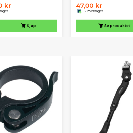
0 kr
47,00 kr
dager
1-2 hverdager
Kjøp
Se produktet