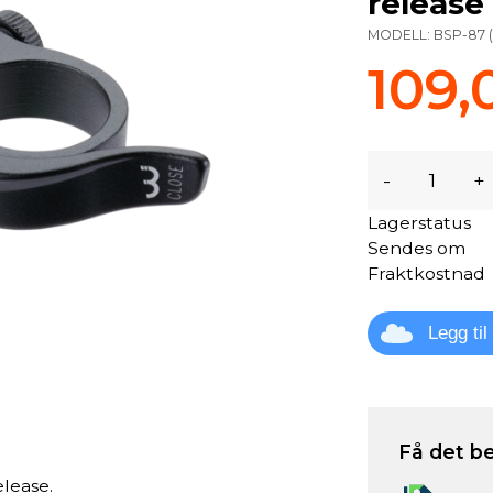
release
MODELL:
BSP-87
109,
-
+
Lagerstatus
Sendes om
Fraktkostnad
Legg ti
Få det be
lease.