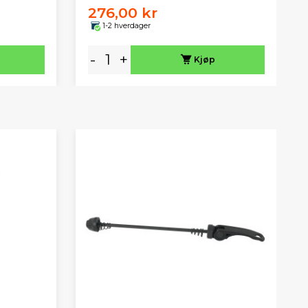
276,00 kr
1-2 hverdager
-
+
Kjøp