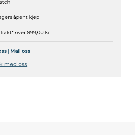
atch
agers åpent kjøp
 frakt* over 899,00 kr
oss
|
Mail oss
k med oss