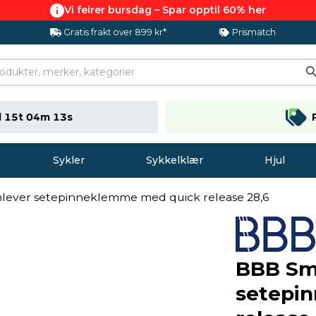
Vi feirer bursdag – Spar opptil 60% her
Gratis frakt over 899 kr*
Prismatch
 15t 04m 12s
Sykler
Sykkelklær
Hjul
ever setepinneklemme med quick release 28,6
BBB Sm
setepi