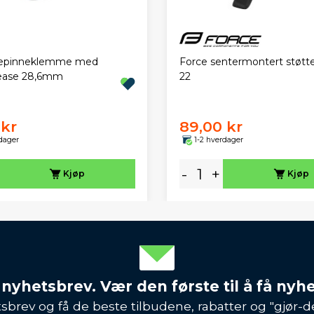
Force sentermontert støtt
epinneklemme med
22
lease 28,6mm
 kr
89,00 kr
dager
1-2 hverdager
-
+
Kjøp
Kjøp
 nyhetsbrev. Vær den første til å få nyh
sbrev og få de beste tilbudene, rabatter og "gjør-d