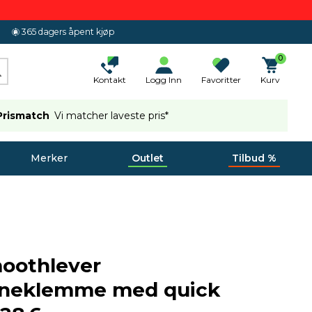
365 dagers åpent kjøp
0
Kontakt
Logg Inn
Favoritter
Kurv
Prismatch
Vi matcher laveste pris*
Merker
Outlet
Tilbud %
oothlever
nneklemme med quick