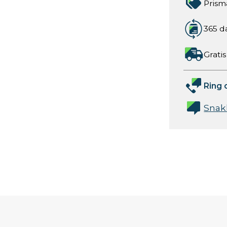
Prism
365 d
Gratis
Ring 
Snak