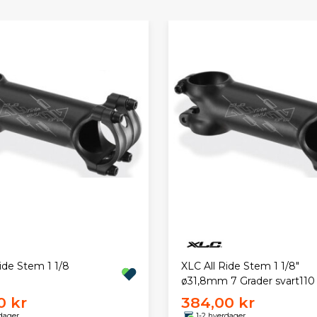
ide Stem 1 1/8
XLC All Ride Stem 1 1/8"
ø31,8mm 7 Grader svart11
0 kr
384,00 kr
dager
1-2 hverdager