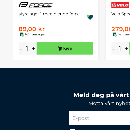
styrelager 1 med gjenge force
Velo Spe
89,00 kr
279,0
1-2 hverdager
1-2 hver
-
+
-
+
Kjøp
Meld deg på vårt
Motta vårt nyhet