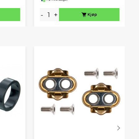
-
+
Kjøp