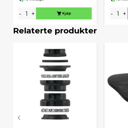
-
+
-
+
Kjøp
Relaterte produkter