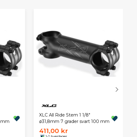
XLC All Ride Stem 1 1/8"
0 mm
ø31,8mm 7 grader svart 100 mm
411,00 kr
1-2 hverdager