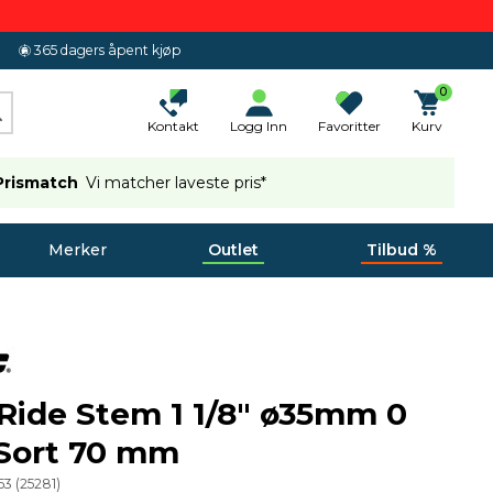
365 dagers åpent kjøp
0
Kontakt
Logg Inn
Favoritter
Kurv
Prismatch
Vi matcher laveste pris*
Merker
Outlet
Tilbud %
 Ride Stem 1 1/8" ø35mm 0
 Sort 70 mm
53
(
25281
)