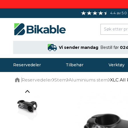
4.4 av 5.0
Vi sender mandag
Bestill før
02d
Reservedeler
Tilbehør
Verktøy
Reservedeler
Stem
Aluminiums stem
XLC All
Home