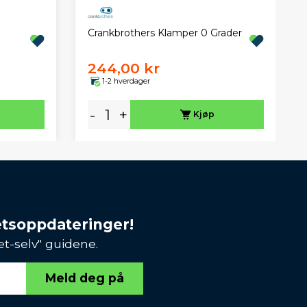
Crankbrothers Klamper 0 Grader
m
244,00 kr
1-2 hverdager
-
+
Kjøp
etsoppdateringer!
et-selv" guidene.
Meld deg på