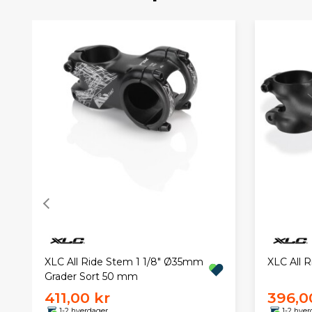
XLC All Ride Stem 1 1/8" Ø35mm
XLC All R
Grader Sort 50 mm
411,00 kr
396,0
1-2 hverdager
1-2 hver