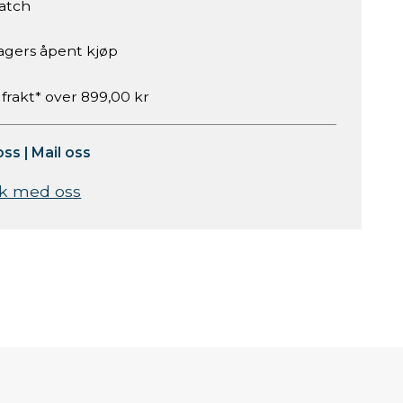
atch
agers åpent kjøp
 frakt* over 899,00 kr
oss
|
Mail oss
k med oss