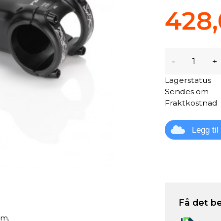
428,
-
+
Lagerstatus
Sendes om
Fraktkostnad
Legg ti
Få det be
m​.