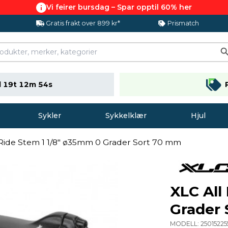
Vi feirer bursdag – Spar opptil 60% her
Gratis frakt over 899 kr*
Prismatch
 19t 12m 53s
Sykler
Sykkelklær
Hjul
 Ride Stem 1 1/8" ø35mm 0 Grader Sort 70 mm
XLC All
Grader
MODELL:
25015225