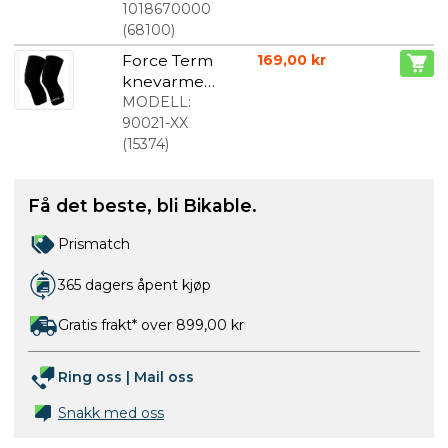
foldedekk
1018670000
700 x 28C
(
68100
)
Force Term
169,00 kr
knevarmer
e Sort
MODELL:
90021-XX
(
15374
)
Få det beste, bli Bikable.
Prismatch
365 dagers åpent kjøp
Gratis frakt* over 899,00 kr
Ring oss
|
Mail oss
Snakk med oss