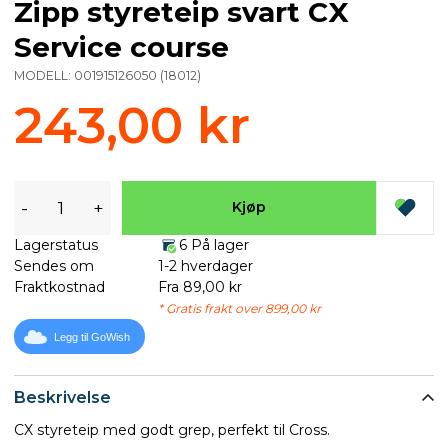
Zipp styreteip svart CX
Service course
MODELL:
001915126050
(
18012
)
243,00 kr
-
+
Kjøp
Lagerstatus
6 På lager
Sendes om
1-2 hverdager
Fraktkostnad
Fra 89,00 kr
* Gratis frakt over 899,00 kr
Legg til GoWish
Beskrivelse
CX styreteip med godt grep, perfekt til Cross.