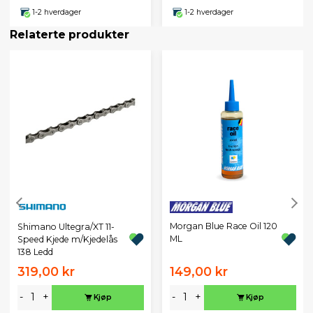
1-2 hverdager
1-2 hverdager
Relaterte produkter
Morgan Blue Race Oil 120
Shimano Ultegra/XT 11-
ML
Speed Kjede m/Kjedelås
138 Ledd
319,00 kr
149,00 kr
-
+
-
+
Kjøp
Kjøp