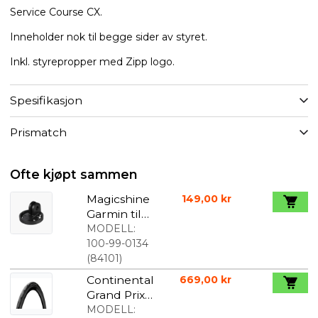
Service Course CX.
Inneholder nok til begge sider av styret.
Inkl. styrepropper med Zipp logo.
Spesifikasjon
Prismatch
Ofte kjøpt sammen
Magicshine
149,00 kr
Garmin til
Gropro
MODELL:
Mount
100-99-0134
Adaptor
(
84101
)
Continental
669,00 kr
Grand Prix
5000 S TR
MODELL: