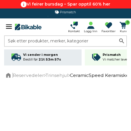
Vi feirer bursdag – Spar opptil 60% her
Prismatch
365 dagers åpent kjøp
0
Kontakt
Logg Inn
Favoritter
Kurv
Søk etter produkter, merker, kategorier
Vi sender i morgen
Prismatch
Bestill før
21t 53m 57s
Vi matcher laveste
Reservedeler
Trinsehjul
CeramicSpeed Keramiske T
Home