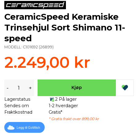
CeramicSpeed Keramiske
Trinsehjul Sort Shimano 11-
speed
MODELL:
C101692
(
26899
)
2.249,00 kr
-
+
Kjøp
Lagerstatus
2 På lager
Sendes om
1-2 hverdager
Fraktkostnad
Gratis*
* Gratis frakt over 899,00 kr
Legg til GoWish