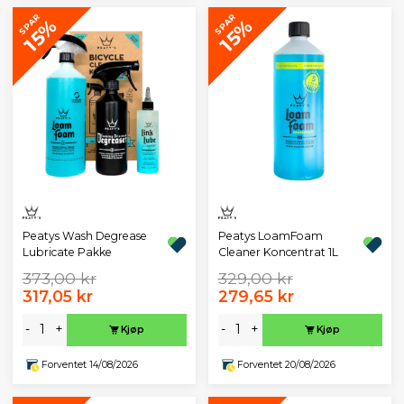
SPAR
SPAR
15%
15%
Peatys Wash Degrease
Peatys LoamFoam
Lubricate Pakke
Cleaner Koncentrat 1L
373,00 kr
329,00 kr
317,05 kr
279,65 kr
-
+
-
+
Kjøp
Kjøp
Forventet 14/08/2026
Forventet 20/08/2026