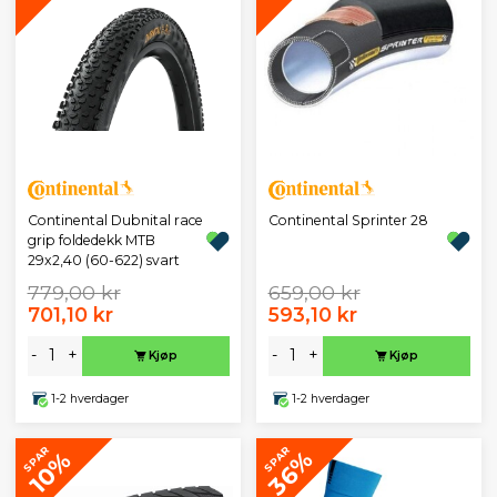
Continental Dubnital race
Continental Sprinter 28
grip foldedekk MTB
29x2,40 (60-622) svart
779,00 kr
659,00 kr
701,10 kr
593,10 kr
-
+
-
+
Kjøp
Kjøp
1-2 hverdager
1-2 hverdager
SPAR
SPAR
36%
10%