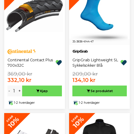
35-38
38-41
44-47
Continental Contact Plus
GripGrab Lightweight SL
700x32C
Sykkelsokker Blå
369,00 kr
209,00 kr
332,10 kr
134,10 kr
-
+
Kjøp
Se produktet
1-2 hverdager
1-2 hverdager
SPAR
SPAR
10%
10%