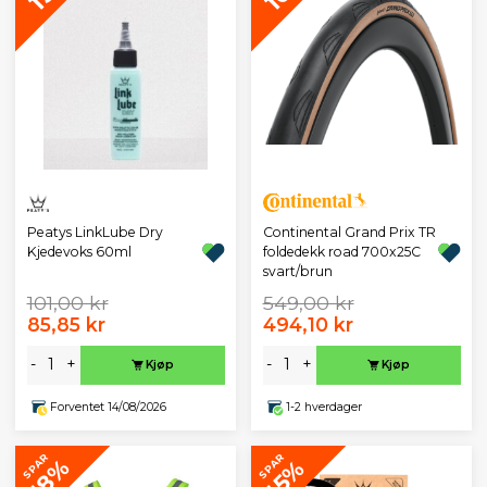
Peatys LinkLube Dry
Continental Grand Prix TR
Kjedevoks 60ml
foldedekk road 700x25C
svart/brun
101,00 kr
549,00 kr
85,85 kr
494,10 kr
-
+
-
+
Kjøp
Kjøp
Forventet 14/08/2026
1-2 hverdager
SPAR
SPAR
18%
15%