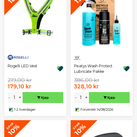
Rogelli LED Vest
Peatys Wash Protect
Lubricate Pakke
219,00 kr
386,00 kr
179,10 kr
328,10 kr
-
+
-
+
Kjøp
Kjøp
1-2 hverdager
Forventet 14/08/2026
SPAR
SPAR
10%
10%