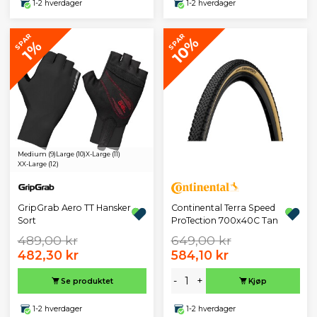
1-2 hverdager
1-2 hverdager
SPAR
SPAR
10%
1%
Medium (9)
Large (10)
X-Large (11)
XX-Large (12)
GripGrab Aero TT Hansker
Continental Terra Speed
Sort
ProTection 700x40C Tan
489,00 kr
649,00 kr
482,30 kr
584,10 kr
-
+
Se produktet
Kjøp
1-2 hverdager
1-2 hverdager