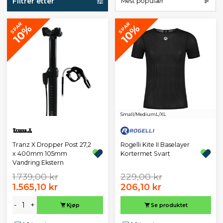
Filtrer etter
Mest populær
SPAR
SPAR
10%
10%
Small/Medium
L/XL
Tranz X Dropper Post 27,2
Rogelli Kite II Baselayer
x 400mm 105mm
Kortermet Svart
Vandring Ekstern
1.739,00 kr
229,00 kr
1.565,10 kr
206,10 kr
-
+
Kjøp
Se produktet