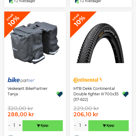
1-2 hverdager
1-2 hverdager
SPAR
SPAR
10%
10%
Veskesett BikePartner
MTB Dekk Continental
Tanja
Double fighter III 700x35
(37-622)
320,00 kr
229,00 kr
288,00 kr
206,10 kr
-
+
-
+
Kjøp
Kjøp