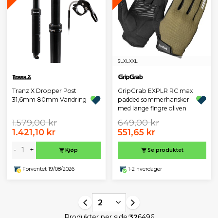
S
L
XL
XXL
Tranz X Dropper Post
GripGrab EXPLR RC max
31,6mm 80mm Vandring
padded sommerhansker
med lange fingre oliven
1.579,00 kr
649,00 kr
1.421,10 kr
551,65 kr
-
+
Kjøp
Se produktet
Forventet 19/08/2026
1-2 hverdager
2
Produkter per side:
32
64
96