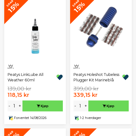
SPAR
SPAR
15%
15%
Peatys LinkLube All
Peatys Holeshot Tubeless
Weather 60ml
Plugger Kit Marineblå
139,00 kr
399,00 kr
118,15 kr
339,15 kr
-
+
-
+
Kjøp
Kjøp
Forventet 14/08/2026
1-2 hverdager
SPAR
SPAR