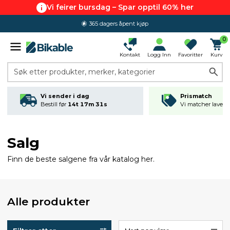
Vi feirer bursdag – Spar opptil 60% her
365 dagers åpent kjøp
0
Kontakt
Logg Inn
Favoritter
Kurv
Søk etter produkter, merker, kategorier
Vi sender i dag
Prismatch
Bestill før
14t 17m 31s
Vi matcher laveste
Salg
Finn de beste salgene fra vår katalog her.
Alle produkter