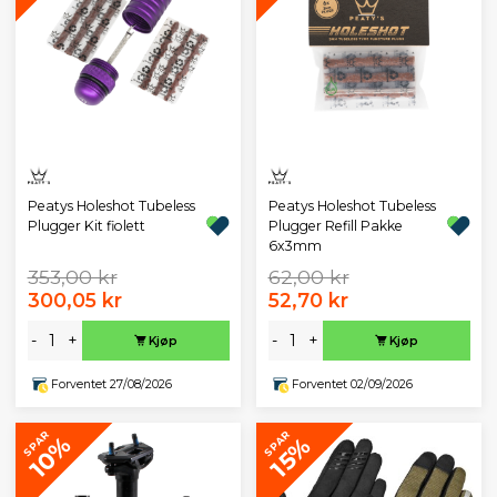
Peatys Holeshot Tubeless
Peatys Holeshot Tubeless
Plugger Kit fiolett
Plugger Refill Pakke
6x3mm
353,00 kr
62,00 kr
300,05 kr
52,70 kr
-
+
-
+
Kjøp
Kjøp
Forventet 27/08/2026
Forventet 02/09/2026
SPAR
SPAR
10%
15%