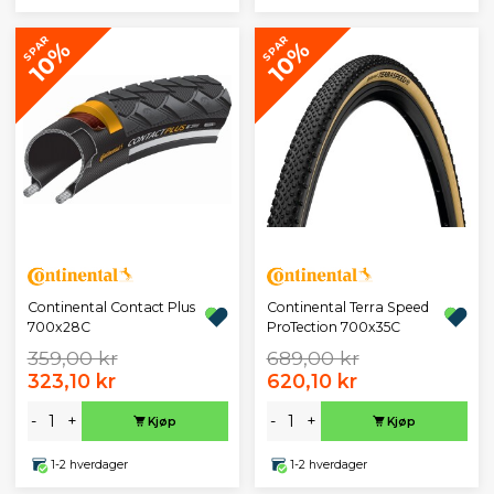
SPAR
SPAR
10%
10%
Continental Contact Plus
Continental Terra Speed
700x28C
ProTection 700x35C
359,00 kr
689,00 kr
323,10 kr
620,10 kr
-
+
-
+
Kjøp
Kjøp
1-2 hverdager
1-2 hverdager