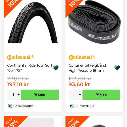
10%
10%
Continental Ride Tour Sort
Continental Felgbånd
16 x 1.75''
High Pressure 18mm
219,00 kr
104,00 kr
197,10 kr
93,60 kr
-
+
-
+
Kjøp
Kjøp
1-2 hverdager
1-2 hverdager
SPAR
SPAR
10%
15%