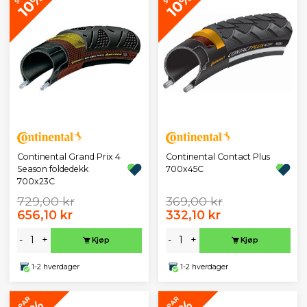
10%
10%
Continental Grand Prix 4
Continental Contact Plus
Season foldedekk
700x45C
700x23C
729,00 kr
369,00 kr
656,10 kr
332,10 kr
-
+
-
+
Kjøp
Kjøp
1-2 hverdager
1-2 hverdager
SPAR
SPAR