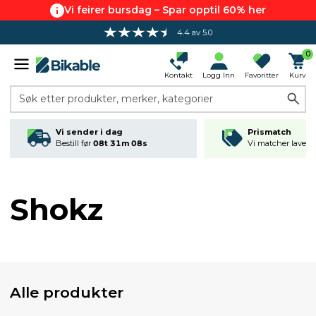
Vi feirer bursdag – Spar opptil 60% her
4.4 av 5.0
0
Kontakt
Logg Inn
Favoritter
Kurv
Søk etter produkter, merker, kategorier
Vi sender i dag
Prismatch
Bestill før
08t 31m 07s
Vi matcher laveste
Shokz
Alle produkter