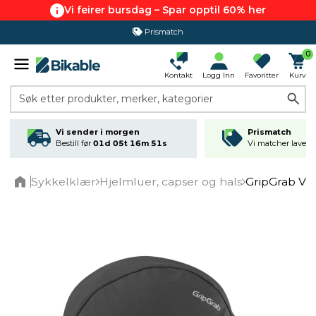
Vi feirer bursdag – Spar opptil 60% her
Prismatch
365 dagers åpent kjøp
0
Kontakt
Logg Inn
Favoritter
Kurv
Søk etter produkter, merker, kategorier
Vi sender i morgen
Prismatch
Bestill før
01d 05t 16m 51s
Vi matcher laveste
Sykkelklær
Hjelmluer, capser og hals
GripGrab Vin
Home