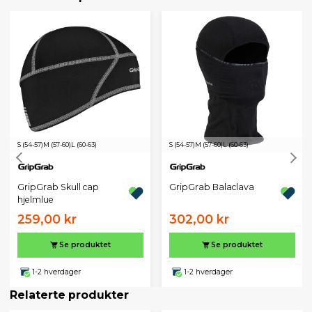
S (54-57)
M (57-60)
L (60-63)
S (54-57)
M (57-60)
L (60-63)
GripGrab Skull cap
GripGrab Balaclava
hjelmlue
259,00 kr
302,00 kr
Se produktet
Se produktet
1-2 hverdager
1-2 hverdager
Relaterte produkter