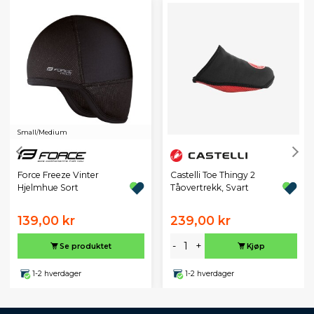
Small/Medium
Castelli Toe Thingy 2
Force Freeze Vinter
Tåovertrekk, Svart
Hjelmhue Sort
139,00 kr
239,00 kr
-
+
Se produktet
Kjøp
1-2 hverdager
1-2 hverdager