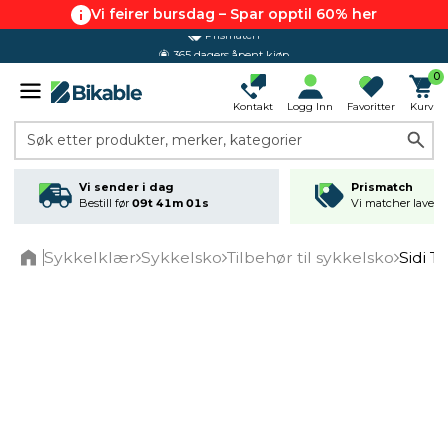
Vi feirer bursdag – Spar opptil 60% her
365 dagers åpent kjøp
0
Kontakt
Logg Inn
Favoritter
Kurv
Søk etter produkter, merker, kategorier
Vi sender i dag
Prismatch
Bestill før
09t 41m 01s
Vi matcher laveste
Sykkelklær
Sykkelsko
Tilbehør til sykkelsko
Sidi T
Home