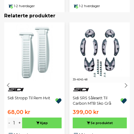
1-2 hverdager
1-2 hverdager
Relaterte produkter
39-40
45-48
Sidi Stropp Til Rem Hvit
Sidi SRS Sålesett Til
Carbon MTB Sko Grå
68,00 kr
399,00 kr
-
+
Kjøp
Se produktet