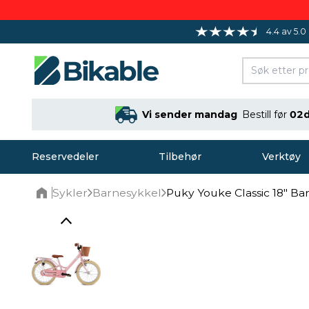
4.4 av 5.0
Vi sender mandag
Bestill før
02d
Reservedeler
Tilbehør
Verktøy
Sykler
Barnesykkel
Puky Youke Classic 18" Ba
Home