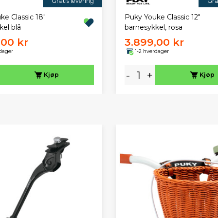
Gratis levering
Gra
ke Classic 18"
Puky Youke Classic 12"
el blå
barnesykkel, rosa
,00 kr
3.899,00 kr
dager
1-2 hverdager
-
+
Kjøp
Kjøp