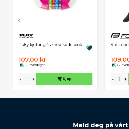
Puky kjettinglås med kode pink
Støtteben
107,00 kr
109,0
1-2 hverdager
1-2 hver
-
+
-
+
Kjøp
Meld deg på vårt