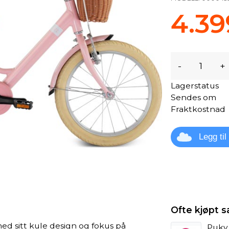
4.39
-
+
Lagerstatus
Sendes om
Fraktkostnad
Legg ti
Ofte kjøpt
ed sitt kule design og fokus på
Puky 