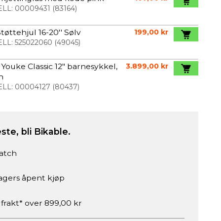
LL:
00009431
(
83164
)
tøttehjul 16-20'' Sølv
199,00 kr
LL:
525022060
(
49045
)
Youke Classic 12" barnesykkel,
3.899,00 kr
n
LL:
00004127
(
80437
)
ste, bli Bikable.
atch
agers åpent kjøp
 frakt* over 899,00 kr