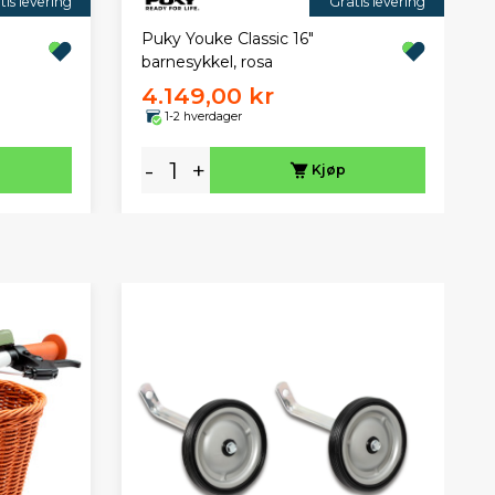
tis levering
Gratis levering
Puky Youke Classic 16"
barnesykkel, rosa
4.149,00 kr
1-2 hverdager
-
+
Kjøp