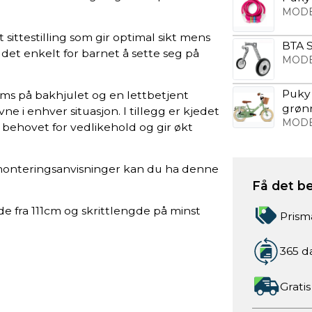
MODE
 sittestilling som gir optimal sikt mens
BTA S
det enkelt for barnet å sette seg på
MODE
Puky 
ems på bakhjulet og en lettbetjent
grøn
e i enhver situasjon. I tillegg er kjedet
MODE
behovet for vedlikehold og gir økt
nteringsanvisninger kan du ha denne
Få det be
e fra 111cm og skrittlengde på minst
Prism
365 d
Gratis