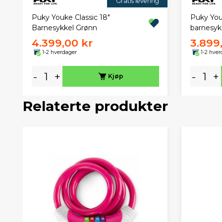
Gratis levering
Puky Youke Classic 18"
Puky You
Barnesykkel Grønn
barnesykk
4.399,00 kr
3.899
1-2 hverdager
1-2 hver
-
+
-
+
Kjøp
Relaterte produkter