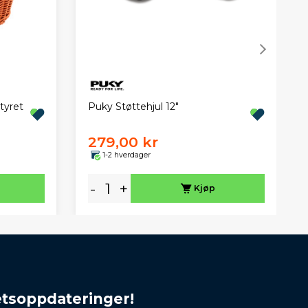
tyret
Puky Støttehjul 12"
279,00 kr
1-2 hverdager
-
+
Kjøp
etsoppdateringer!