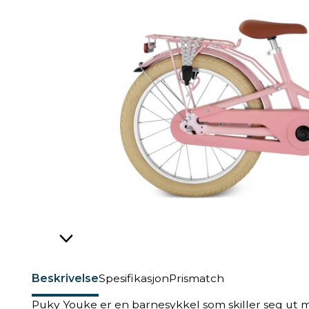
Beskrivelse
Spesifikasjon
Prismatch
Puky Youke er en barnesykkel som skiller seg ut m