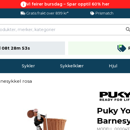
Vi feirer bursdag – Spar opptil 60% her
Gratis frakt over 899 kr*
Prismatch
 08t 28m 52s
Sykler
Sykkelklær
Hjul
rnesykkel rosa
Puky Yo
Barnesy
MODELL:
000043