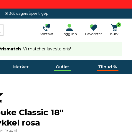
365 dagers åpent kjøp
0
Kontakt
Logg Inn
Favoritter
Kurv
Prismatch
Vi matcher laveste pris*
Merker
Outlet
Tilbud %
uke Classic 18"
kkel rosa
39
(
81476
)