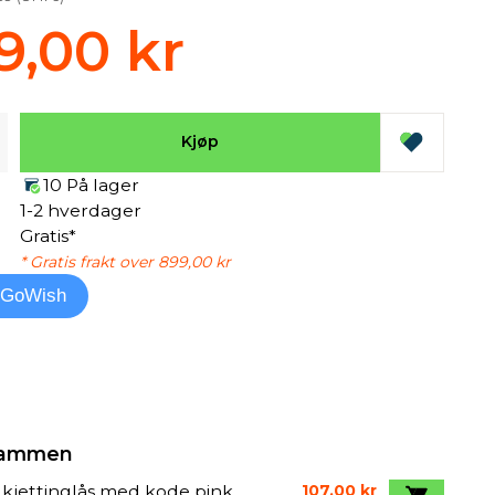
9,00 kr
Kjøp
10 På lager
1-2 hverdager
Gratis*
* Gratis frakt over 899,00 kr
l GoWish
 sammen
kjettinglås med kode pink
107,00 kr