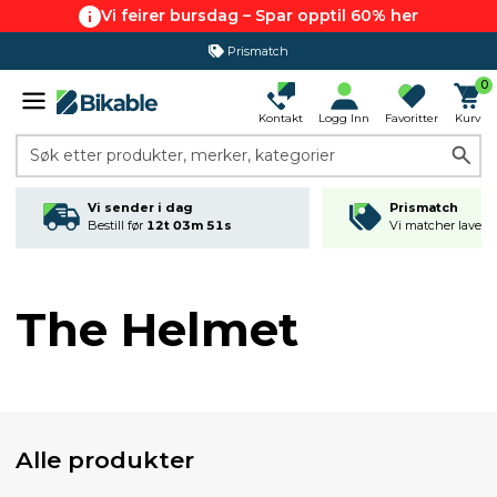
Vi feirer bursdag – Spar opptil 60% her
Prismatch
0
Kontakt
Logg Inn
Favoritter
Kurv
Søk etter produkter, merker, kategorier
Vi sender i dag
Prismatch
Bestill før
12t 03m 51s
Vi matcher laveste
The Helmet
Alle produkter