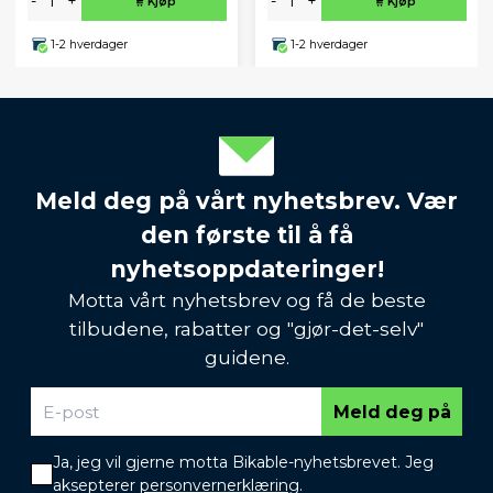
-
+
-
+
Kjøp
Kjøp
1-2 hverdager
1-2 hverdager
Meld deg på vårt nyhetsbrev. Vær
den første til å få
nyhetsoppdateringer!
Motta vårt nyhetsbrev og få de beste
tilbudene, rabatter og "gjør-det-selv"
guidene.
Meld deg på
Ja, jeg vil gjerne motta Bikable-nyhetsbrevet. Jeg
aksepterer
personvernerklæring
.