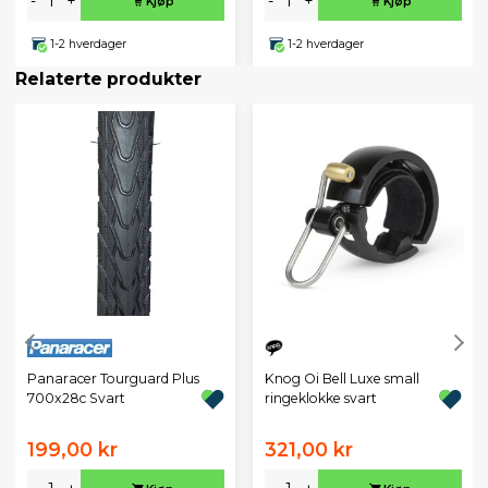
-
+
-
+
Kjøp
Kjøp
1-2 hverdager
1-2 hverdager
Relaterte produkter
Panaracer Tourguard Plus
Knog Oi Bell Luxe small
700x28c Svart
ringeklokke svart
199,00 kr
321,00 kr