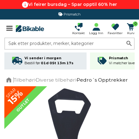
Vi feirer bursdag – Spar opptil 60% her
Prismatch
0
Kontakt
Logg Inn
Favoritter
Kurv
Søk etter produkter, merker, kategorier
Vi sender i morgen
Prismatch
Bestill før
01d 05t 13m 16s
Vi matcher laveste
Tilbehør
Diverse tilbehør
Pedro´s Opptrekker
Home
SPAR
15%
OUTLET