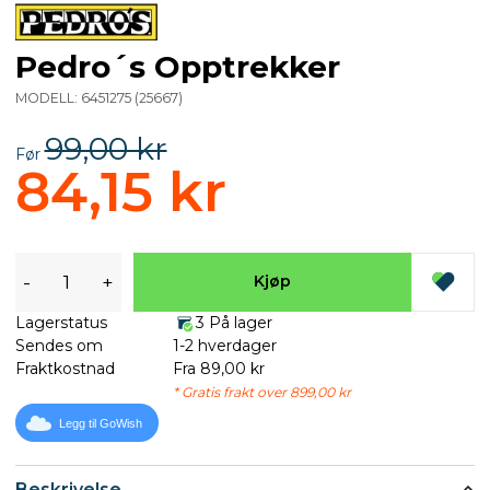
Pedro´s Opptrekker
MODELL:
6451275
(
25667
)
99,00 kr
Før
84,15 kr
-
+
Kjøp
Lagerstatus
3 På lager
Sendes om
1-2 hverdager
Fraktkostnad
Fra 89,00 kr
* Gratis frakt over 899,00 kr
Legg til GoWish
Beskrivelse