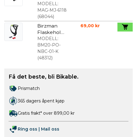
MJ-6118
MODELL:
Batteri
MAG-MJ-6118
(
68044
)
Birzman
69,00 kr
Flaskehold
er svart
MODELL:
BM20-PO-
NBC-01-K
(
48312
)
Få det beste, bli Bikable.
Prismatch
365 dagers åpent kjøp
Gratis frakt* over 899,00 kr
Ring oss
|
Mail oss