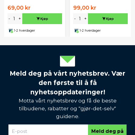
69,00 kr
99,00 kr
-
+
-
+
Kjøp
Kjøp
1-2 hverdager
1-2 hverdager
Meld deg på vårt nyhetsbrev. Vær
den første til å få
nyhetsoppdateringer!
Motta vårt nyhetsbrev og få de beste
tilbudene, rabatter og "gjør-det-selv"
guidene.
Meld deg på