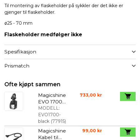
Til montering av flaskeholder på sykkler der det ikke er
gjenger til flaskeholder.
ø25 - 70 mm
Flaskeholder medfølger ikke
Spesifikasjon
Prismatch
Ofte kjøpt sammen
Magicshine
733,00 kr
EVO 1700
Sykkellykt
MODELL:
Sort
EVO1700-
black
(
77915
)
Magicshine
99,00 kr
Kabel til