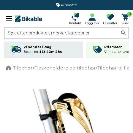
Prismatch
0
Kontakt
Logg Inn
Favoritter
Kurv
Søk etter produkter, merker, kategorier
Vi sender i dag
Prismatch
Bestill før
11t 42m 28s
Vi matcher laveste
Tilbehør
Flaskeholdere og tilbehør
Tilbehør til fl
Home