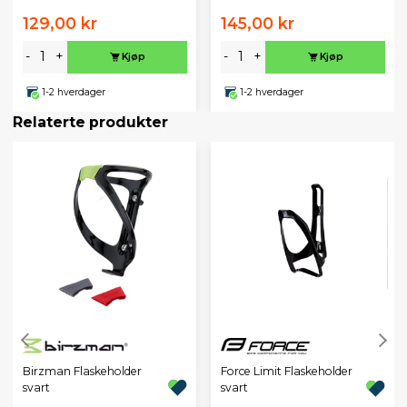
129,00 kr
145,00 kr
-
+
-
+
Kjøp
Kjøp
1-2 hverdager
1-2 hverdager
Relaterte produkter
Birzman Flaskeholder
Force Limit Flaskeholder
svart
svart