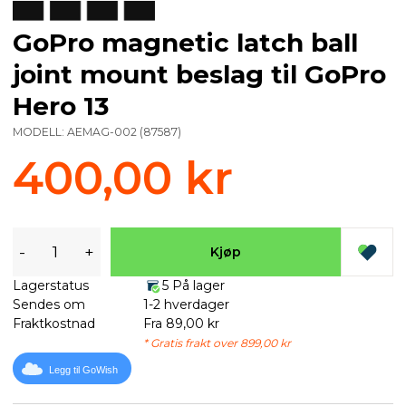
GoPro magnetic latch ball
joint mount beslag til GoPro
Hero 13
MODELL:
AEMAG-002
(
87587
)
400,00 kr
-
+
Kjøp
Lagerstatus
5 På lager
Sendes om
1-2 hverdager
Fraktkostnad
Fra 89,00 kr
* Gratis frakt over 899,00 kr
Legg til GoWish