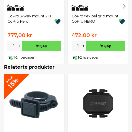
GoPro 3-way mount 2.0
GoPro flexibel grip mount
GoPro Hero
GoPro HERO
777,00 kr
472,00 kr
-
+
-
+
Kjøp
Kjøp
1-2 hverdager
1-2 hverdager
Relaterte produkter
SPAR
15%