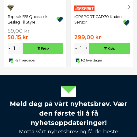
Topeak F55 Quickclick
iGPSPORT CAD70 Kadens
Beslag Til Styre
Sensor
59,00 kr
50,15 kr
299,00 kr
-
+
-
+
Kjøp
Kjøp
1-2 hverdager
1-2 hverdager
Meld deg på vårt nyhetsbrev. Vær
den første til å få
nyhetsoppdateringer!
Motta vårt nyhetsbrev og få de beste