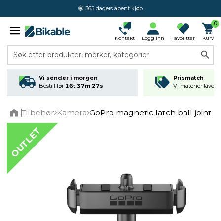
365 dagers åpent kjøp
0
Kontakt
Logg Inn
Favoritter
Kurv
Søk etter produkter, merker, kategorier
Vi sender i morgen
Prismatch
Bestill før
16t 37m 27s
Vi matcher laveste
Tilbehør
Kamera
GoPro magnetic latch ball joint m
Home
OUTLET