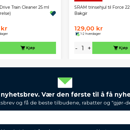
rive Train Cleaner 25 ml
SRAM trinsehjul til Force 22
relse)
Bakgir
 kr
129,00 kr
dager
1-2 hverdager
-
+
Kjøp
Kjøp
 nyhetsbrev. Vær den første til å få nyh
sbrev og få de beste tilbudene, rabatter og "gjør-d