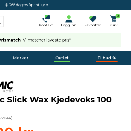
365 dagers åpent kjøp
0
Kontakt
Logg Inn
Favoritter
Kurv
Prismatch
Vi matcher laveste pris*
Merker
Outlet
Tilbud %
 Slick Wax Kjedevoks 100
72044
)