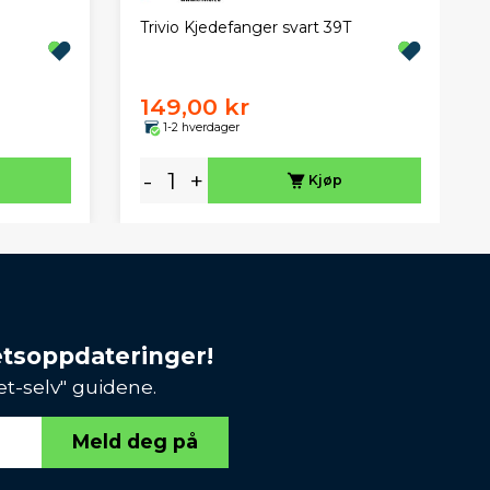
Trivio Kjedefanger svart 39T
149,00 kr
1-2 hverdager
-
+
Kjøp
etsoppdateringer!
et-selv" guidene.
Meld deg på