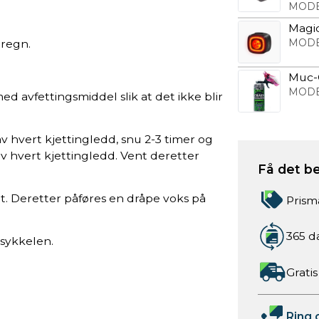
MODE
Magi
MODE
 regn.
Muc-
MODE
d avfettingsmiddel slik at det ikke blir
v hvert kjettingledd, snu 2-3 timer og
v hvert kjettingledd. Vent deretter
Få det be
t. Deretter påføres en dråpe voks på
Prism
365 d
 sykkelen.
Gratis
Ring 