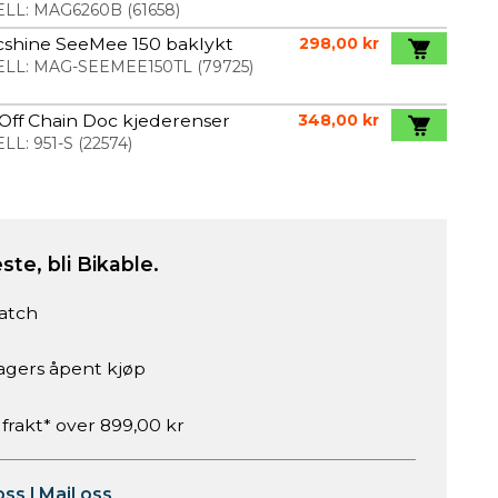
LL:
MAG6260B
(
61658
)
cshine SeeMee 150 baklykt
298,00 kr
LL:
MAG-SEEMEE150TL
(
79725
)
Off Chain Doc kjederenser
348,00 kr
LL:
951-S
(
22574
)
ste, bli Bikable.
atch
agers åpent kjøp
 frakt* over 899,00 kr
oss
|
Mail oss