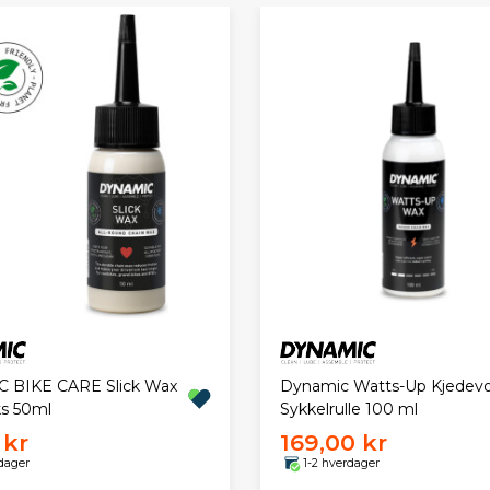
 BIKE CARE Slick Wax
Dynamic Watts-Up Kjedevok
s 50ml
Sykkelrulle 100 ml
 kr
169,00 kr
dager
1-2 hverdager