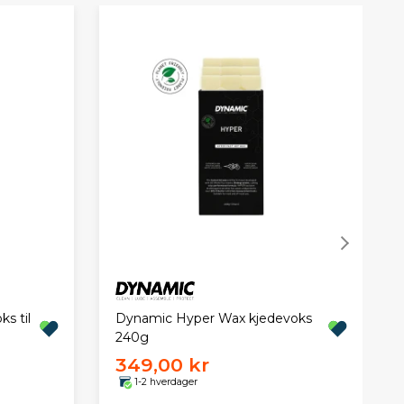
s til
Dynamic Hyper Wax kjedevoks
240g
349,00 kr
1-2 hverdager