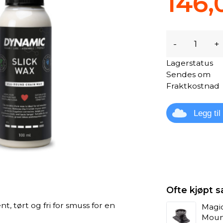
146,
-
+
Lagerstatus
Sendes om
Fraktkostnad
Legg ti
Ofte kjøpt
t, tørt og fri for smuss for en
Magi
Mou