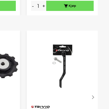
-
+
Kjøp