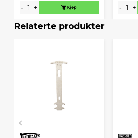
-
+
-
+
Kjøp
Relaterte produkter