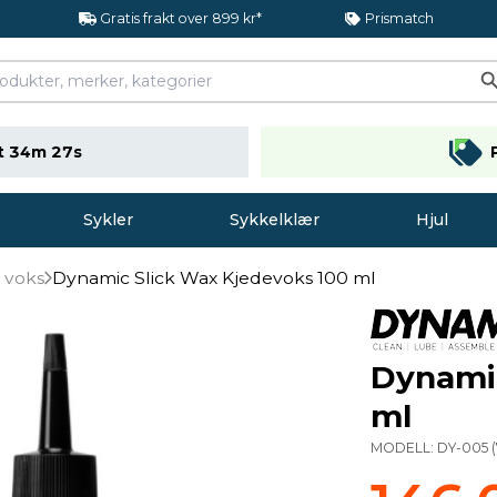
Gratis frakt over 899 kr*
Prismatch
t 34m 26s
Sykler
Sykkelklær
Hjul
 voks
Dynamic Slick Wax Kjedevoks 100 ml
Dynamic
ml
MODELL:
DY-005
(