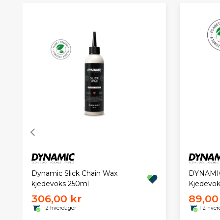
Dynamic Slick Chain Wax
DYNAMIC
kjedevoks 250ml
Kjedevok
306,00 kr
89,00
1-2 hverdager
1-2 hver