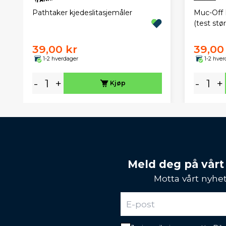
Pathtaker kjedeslitasjemåler
Muc-Off D
(test stør
39,00 kr
39,00
1-2 hverdager
1-2 hver
-
+
-
+
Kjøp
Meld deg på vårt
Motta vårt nyhet