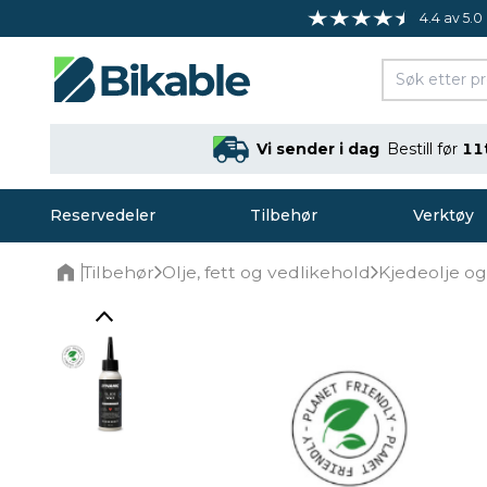
4.4 av 5.0
Vi sender i dag
Bestill før
11
Reservedeler
Tilbehør
Verktøy
Tilbehør
Olje, fett og vedlikehold
Kjedeolje og
Home