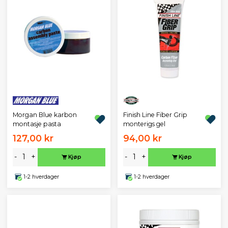
Morgan Blue karbon
Finish Line Fiber Grip
montasje pasta
monterigs gel
127,00 kr
94,00 kr
-
+
-
+
Kjøp
Kjøp
1-2 hverdager
1-2 hverdager