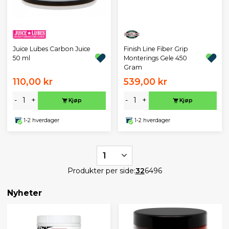
Finish Line Fiber Grip
Juice Lubes Carbon Juice
Monterings Gele 450
50 ml
Gram
110,00 kr
539,00 kr
-
+
-
+
Kjøp
Kjøp
1-2 hverdager
1-2 hverdager
1
Produkter per side:
32
64
96
Nyheter