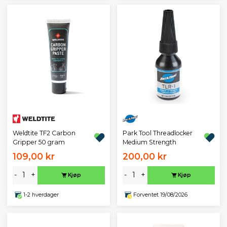
Park Tool Threadlocker
Weldtite TF2 Carbon
Medium Strength
Gripper 50 gram
109,00 kr
200,00 kr
-
+
-
+
Kjøp
Kjøp
1-2 hverdager
Forventet 19/08/2026