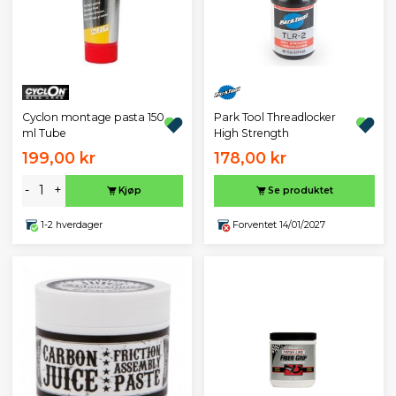
Cyclon montage pasta 150
Park Tool Threadlocker
ml Tube
High Strength
199,00 kr
178,00 kr
-
+
Kjøp
Se produktet
1-2 hverdager
Forventet 14/01/2027