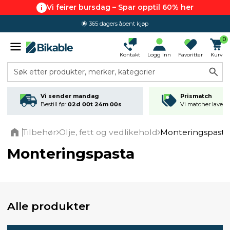
Vi feirer bursdag – Spar opptil 60% her
365 dagers åpent kjøp
0
Kontakt
Logg Inn
Favoritter
Kurv
Søk etter produkter, merker, kategorier
Vi sender mandag
Prismatch
Bestill før
02d 00t 23m 59s
Vi matcher laveste
Tilbehør
Olje, fett og vedlikehold
Monteringspasta
Home
Monteringspasta
Alle produkter