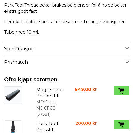
Park Tool Threadlocker brukes på gjenger for å holde bolter
ekstra godt fast.
Perfekt til bolter som sitter utsatt med mange vibrasjoner.
Tube med 10 ml.
Spesifikasjon
Prismatch
Ofte kjøpt sammen
Magicshine
849,00 kr
Batteri til
MJ Serien
MODELL:
7000 mAh
MJ-6116C
(
57581
)
Park Tool
200,00 kr
Pressfit