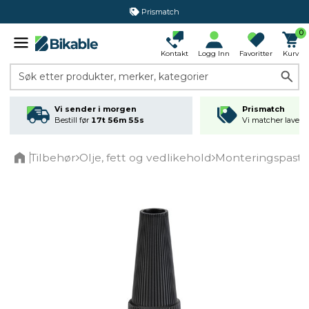
Prismatch
0
Kontakt
Logg Inn
Favoritter
Kurv
Søk etter produkter, merker, kategorier
Vi sender i morgen
Prismatch
Bestill før
17t 56m 54s
Vi matcher laveste
Tilbehør
Olje, fett og vedlikehold
Monteringspasta
Home