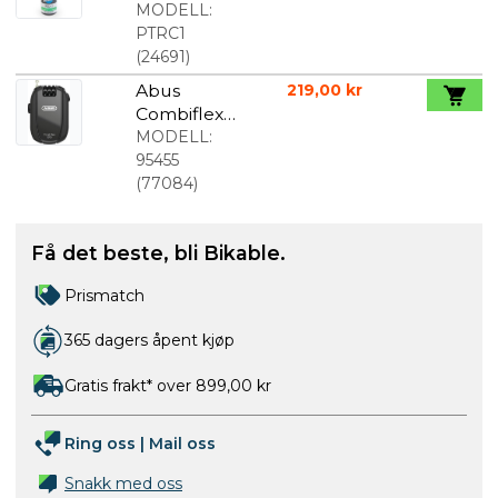
Compound
MODELL:
RC-1
PTRC1
(
24691
)
Abus
219,00 kr
Combiflex
Break 85
MODELL:
Svart
95455
(
77084
)
Få det beste, bli Bikable.
Prismatch
365 dagers åpent kjøp
Gratis frakt* over 899,00 kr
Ring oss
|
Mail oss
Snakk med oss