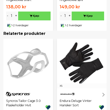
138,00 kr
149,00 kr
-
+
-
+
Kjøp
Kjøp
1-2 hverdager
1-2 hverdager
Relaterte produkter
XS
Endura Deluge Vinter
Syncros Tailor Cage 3.0
Hansker Sort
Flaskeholder Hvit