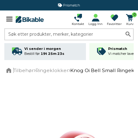
Prismatch
0
Kontakt
Logg Inn
Favoritter
Kurv
Søk etter produkter, merker, kategorier
Vi sender i morgen
Prismatch
Bestill før
19t 25m 23s
Vi matcher laveste
Tilbehør
Ringeklokker
Knog Oi Bell Small Ringek
Home