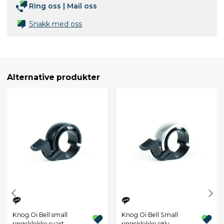
Ring oss
|
Mail oss
Snakk med oss
Alternative produkter
Knog Oi Bell small
Knog Oi Bell Small
ringeklokke svart
ringeklokke sølv