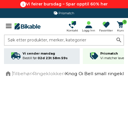
Vi feirer bursdag – Spar opptil 60% her
Prismatch
0
Kontakt
Logg Inn
Favoritter
Kurv
Søk etter produkter, merker, kategorier
Vi sender mandag
Prismatch
Bestill før
02d 23t 58m 58s
Vi matcher laveste
Tilbehør
Ringeklokker
Knog Oi Bell small ringeklo
Home