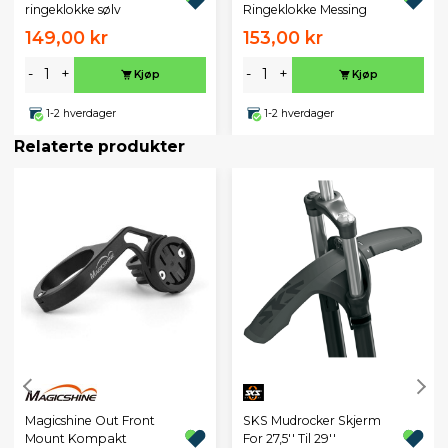
ringeklokke sølv
Ringeklokke Messing
149,00 kr
153,00 kr
-
+
-
+
Kjøp
Kjøp
1-2 hverdager
1-2 hverdager
Relaterte produkter
Magicshine Out Front
SKS Mudrocker Skjerm
Mount Kompakt
For 27,5'' Til 29''