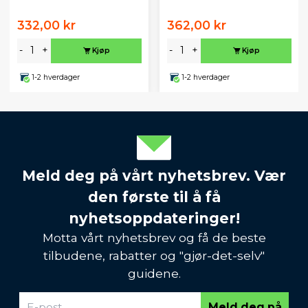
332,00 kr
362,00 kr
-
+
-
+
Kjøp
Kjøp
1-2 hverdager
1-2 hverdager
Meld deg på vårt nyhetsbrev. Vær
den første til å få
nyhetsoppdateringer!
Motta vårt nyhetsbrev og få de beste
tilbudene, rabatter og "gjør-det-selv"
guidene.
Meld deg på