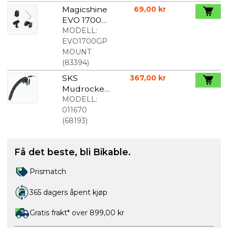
Magicshine
69,00 kr
EVO 1700
Gopro
MODELL:
Mount Sort
EVO1700GP
MOUNT
(
83394
)
SKS
367,00 kr
Mudrocker
Skjerm Bak
MODELL:
27,5" Til 29"
011670
(
68193
)
Få det beste, bli Bikable.
Prismatch
365 dagers åpent kjøp
Gratis frakt* over 899,00 kr