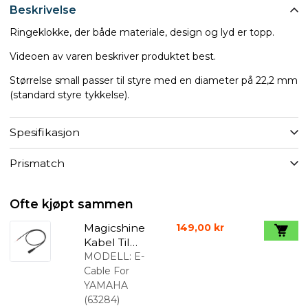
Beskrivelse
Ringeklokke, der både materiale, design og lyd er topp.
Videoen av varen beskriver produktet best.
Størrelse small passer til styre med en diameter på 22,2 mm
(standard styre tykkelse).
Spesifikasjon
Prismatch
Ofte kjøpt sammen
Magicshine
149,00 kr
Kabel Til
Yamaha El-
MODELL:
E-
sykkel
Cable For
YAMAHA
(
63284
)