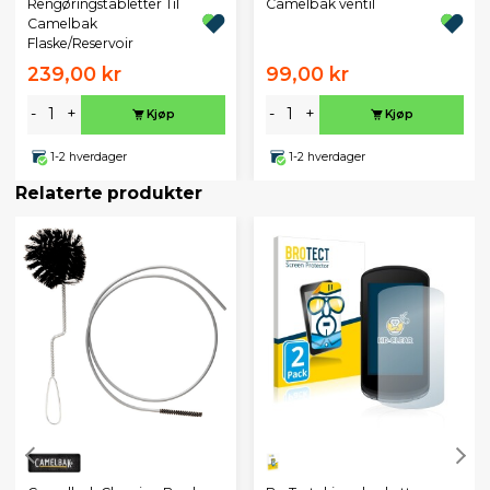
Rengøringstabletter Til
Camelbak ventil
Camelbak
Flaske/Reservoir
239,00 kr
99,00 kr
-
+
-
+
Kjøp
Kjøp
1-2 hverdager
1-2 hverdager
Relaterte produkter