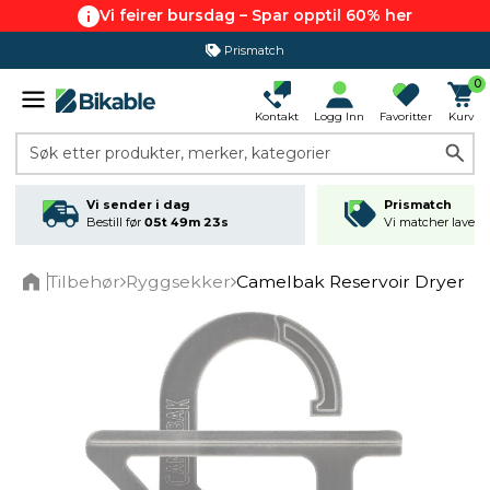
Vi feirer bursdag – Spar opptil 60% her
Prismatch
0
Kontakt
Logg Inn
Favoritter
Kurv
Søk etter produkter, merker, kategorier
Vi sender i dag
Prismatch
Bestill før
05t 49m 22s
Vi matcher laveste
Tilbehør
Ryggsekker
Camelbak Reservoir Dryer
Home