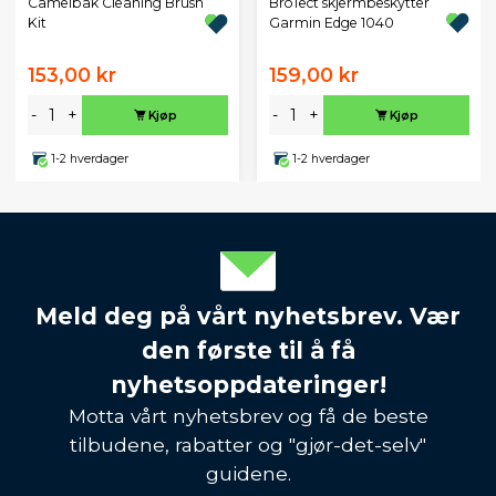
BroTect skjermbeskytter
Camelbak Cleaning Brush
Garmin Edge 1040
Kit
153,00 kr
159,00 kr
-
+
-
+
Kjøp
Kjøp
1-2 hverdager
1-2 hverdager
Meld deg på vårt nyhetsbrev. Vær
den første til å få
nyhetsoppdateringer!
Motta vårt nyhetsbrev og få de beste
tilbudene, rabatter og "gjør-det-selv"
guidene.