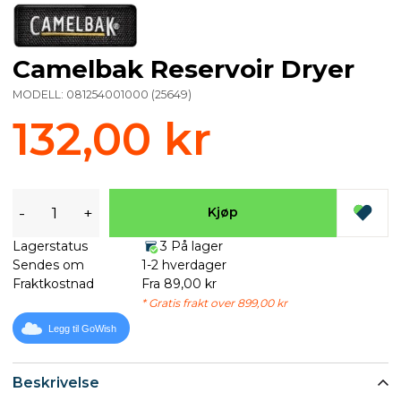
Camelbak Reservoir Dryer
MODELL:
081254001000
(
25649
)
132,00 kr
-
+
Kjøp
Lagerstatus
3 På lager
Sendes om
1-2 hverdager
Fraktkostnad
Fra 89,00 kr
* Gratis frakt over 899,00 kr
Legg til GoWish
Beskrivelse