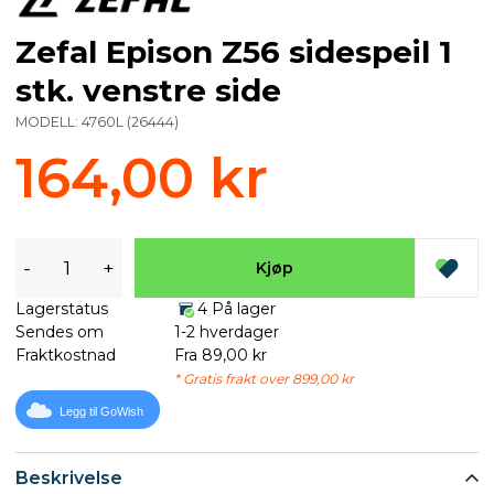
Zefal Epison Z56 sidespeil 1
stk. venstre side
MODELL:
4760L
(
26444
)
164,00 kr
-
+
Kjøp
Lagerstatus
4 På lager
Sendes om
1-2 hverdager
Fraktkostnad
Fra 89,00 kr
* Gratis frakt over 899,00 kr
Legg til GoWish
Beskrivelse