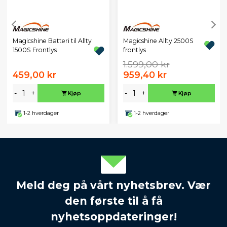
Magicshine Batteri til Allty
Magicshine Allty 2500S
1500S Frontlys
frontlys
1.599,00 kr
459,00 kr
959,40 kr
-
+
-
+
Kjøp
Kjøp
1-2 hverdager
1-2 hverdager
Meld deg på vårt nyhetsbrev. Vær
den første til å få
nyhetsoppdateringer!