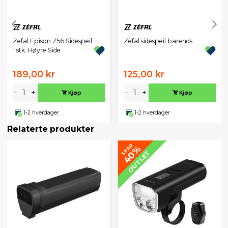
Zefal Epison Z56 Sidespeil
Zefal sidespeil barends
1 stk. Høyre Side
189,00 kr
125,00 kr
-
+
-
+
Kjøp
Kjøp
1-2 hverdager
1-2 hverdager
Relaterte produkter
SPAR
40%
OUTLET