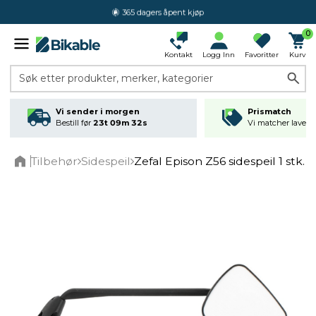
365 dagers åpent kjøp
0
Kontakt
Logg Inn
Favoritter
Kurv
Søk etter produkter, merker, kategorier
Vi sender i morgen
Prismatch
Bestill før
23t 09m 32s
Vi matcher laveste
Tilbehør
Sidespeil
Zefal Epison Z56 sidespeil 1 stk. 
Home