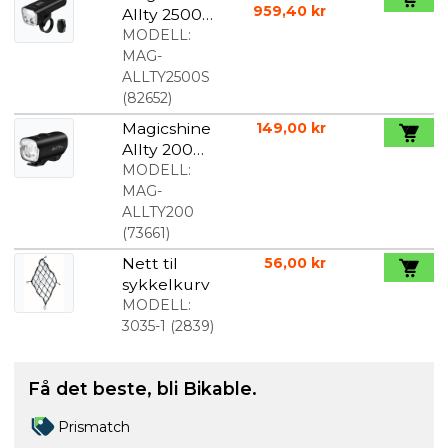
959,40 kr
Allty 2500S
frontlys
MODELL:
MAG-
ALLTY2500S
(
82652
)
Magicshine
149,00 kr
Allty 200
lumen
MODELL:
frontlys
MAG-
ALLTY200
(
73661
)
Nett til
56,00 kr
sykkelkurv
MODELL:
3035-1
(
2839
)
Få det beste, bli Bikable.
Prismatch