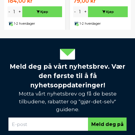
184,00 kr
79,00 kr
-
+
-
+
Kjøp
Kjøp
1-2 hverdager
1-2 hverdager
Meld deg på vårt nyhetsbrev. Vær
den første til å få
nyhetsoppdateringer!
Motta vårt nyhetsbrev og få de beste
tilbudene, rabatter og "gjør-det-selv"
guidene.
Meld deg på