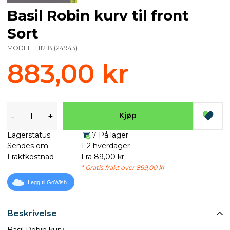
Basil Robin kurv til front
Sort
MODELL:
11218
(
24943
)
883,00 kr
-
+
Kjøp
Lagerstatus
7 På lager
Sendes om
1-2 hverdager
Fraktkostnad
Fra 89,00 kr
* Gratis frakt over 899,00 kr
Legg til GoWish
Beskrivelse
Basil Robin kurv