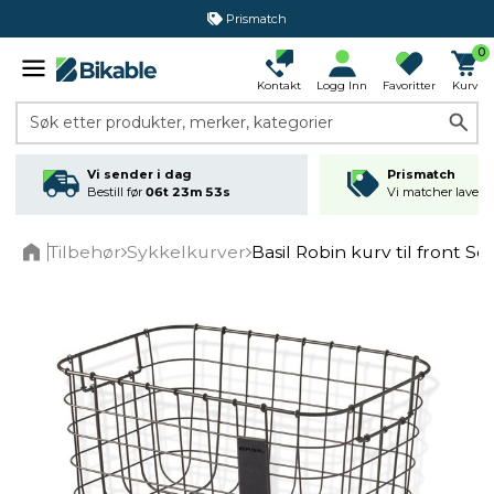
Prismatch
0
Kontakt
Logg Inn
Favoritter
Kurv
Søk etter produkter, merker, kategorier
Vi sender i dag
Prismatch
Bestill før
06t 23m 53s
Vi matcher laveste
Tilbehør
Sykkelkurver
Basil Robin kurv til front So
Home