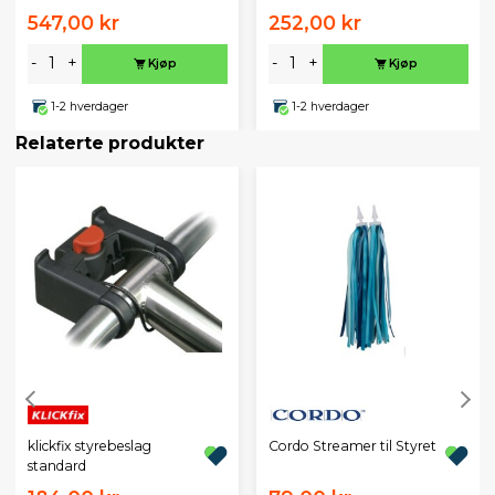
547,00 kr
252,00 kr
-
+
-
+
Kjøp
Kjøp
1-2 hverdager
1-2 hverdager
Relaterte produkter
klickfix styrebeslag
Cordo Streamer til Styret
standard