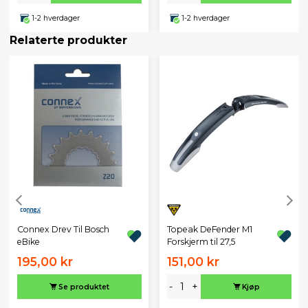
1-2 hverdager
1-2 hverdager
Relaterte produkter
Connex Drev Til Bosch
Topeak DeFender M1
eBike
Forskjerm til 27,5
195,00 kr
151,00 kr
-
+
Se produktet
Kjøp