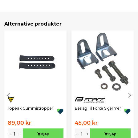
Alternative produkter
Topeak Gummistropper
Beslag Til Force Skjermer
89,00 kr
45,00 kr
-
+
-
+
Kjøp
Kjøp