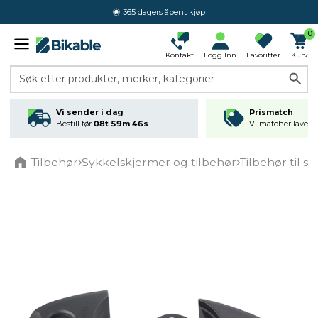
365 dagers åpent kjøp
0
Kontakt
Logg Inn
Favoritter
Kurv
Søk etter produkter, merker, kategorier
Vi sender i dag
Prismatch
Bestill før
08t 59m 46s
Vi matcher laveste
Tilbehør
Sykkelskjermer og tilbehør
Tilbehør til s
Home