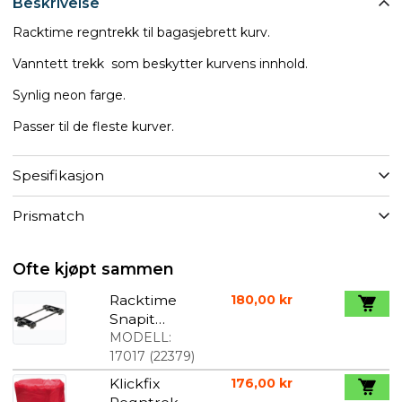
Beskrivelse
Racktime regntrekk til bagasjebrett kurv.
Vanntett trekk som beskytter kurvens innhold.
Synlig neon farge.
Passer til de fleste kurver.
Spesifikasjon
Prismatch
Ofte kjøpt sammen
Racktime
180,00 kr
Snapit
adapter
MODELL:
17017
(
22379
)
Klickfix
176,00 kr