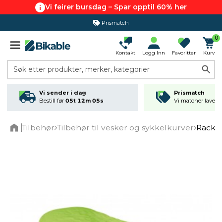
Vi feirer bursdag – Spar opptil 60% her
Prismatch
0
Kontakt
Logg Inn
Favoritter
Kurv
Søk etter produkter, merker, kategorier
Vi sender i dag
Prismatch
Bestill før
05t 12m 04s
Vi matcher laveste
Tilbehør
Tilbehør til vesker og sykkelkurver
Rackti
Home