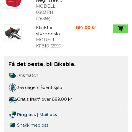
Regntrekk
til frontkurv
MODELL:
Rød
0303RH
(
28355
)
klickfix
184,00 kr
styrebeslag
standard
MODELL:
KF810
(
2555
)
Få det beste, bli Bikable.
Prismatch
365 dagers åpent kjøp
Gratis frakt* over 899,00 kr
Ring oss
|
Mail oss
Snakk med oss