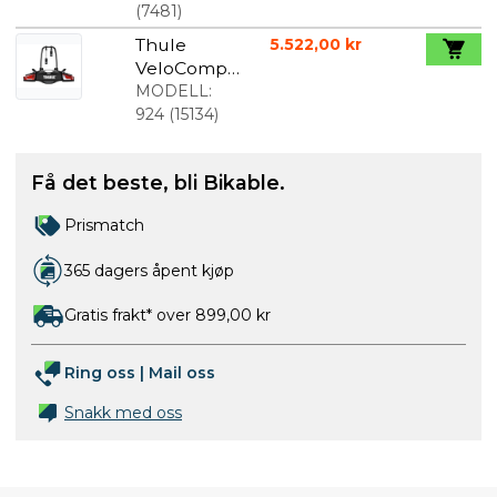
(
7481
)
Thule
5.522,00 kr
VeloCompa
ct til 2
MODELL:
sykler 13 Pol
924
(
15134
)
Få det beste, bli Bikable.
Prismatch
365 dagers åpent kjøp
Gratis frakt* over 899,00 kr
Ring oss
|
Mail oss
Snakk med oss