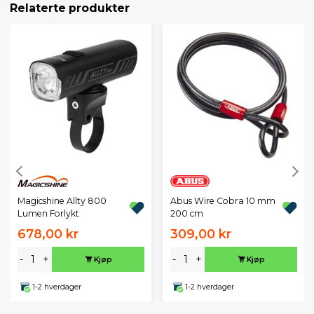
Relaterte produkter
Magicshine Allty 800
Abus Wire Cobra 10 mm
Lumen Forlykt
200 cm
678,00 kr
309,00 kr
-
+
-
+
Kjøp
Kjøp
1-2 hverdager
1-2 hverdager