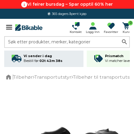
Vi feirer bursdag – Spar opptil 60% her
365 dagers åpent kjøp
0
Kontakt
Logg Inn
Favoritter
Kurv
Søk etter produkter, merker, kategorier
Vi sender i dag
Prismatch
Bestill før
02t 42m 38s
Vi matcher laveste
Tilbehør
Transportutstyr
Tilbehør til transportutst
Home