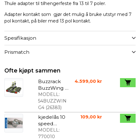
Thule adapter til tilhengerfeste fra 13 til 7 poler.
Adapter kontakt som gjør det mulig å bruke utstyr med 7
pol kontakt, på biler med 13 pol kontakt.
Spesifikasjon
Prismatch
Ofte kjøpt sammen
Buzzrack
4.599,00 kr
BuzzWing 4
sykkelhold
MODELL:
er til 4
54BUZZWIN
sykler
G4
(
26383
)
kjedelås 10
109,00 kr
speed
connex
MODELL:
770010