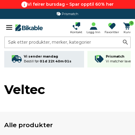
Vi feirer bursdag – Spar opptil 60% her
Prismatch
0
Kontakt
Logg Inn
Favoritter
Kurv
Søk etter produkter, merker, kategorier
Vi sender mandag
Prismatch
Bestill før
01d 22t 40m 01s
Vi matcher laveste
Veltec
Alle produkter