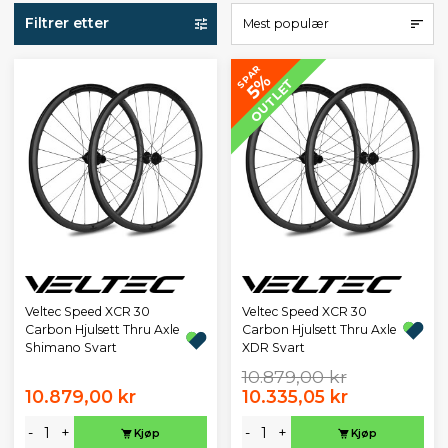
Filtrer etter
Mest populær
SPAR
5%
OUTLET
Veltec Speed XCR 30
Veltec Speed XCR 30
Carbon Hjulsett Thru Axle
Carbon Hjulsett Thru Axle
Shimano Svart
XDR Svart
10.879,00 kr
10.879,00 kr
10.335,05 kr
-
+
-
+
Kjøp
Kjøp