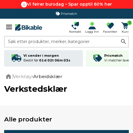
Vi feirer bursdag – Spar opptil 60% her
Prismatch
0
Kontakt
Logg Inn
Favoritter
Kurv
Søk etter produkter, merker, kategorier
Vi sender i morgen
Prismatch
Bestill før
01d 02t 06m 03s
Vi matcher laveste
Verktøy
Arbeidsklær
Home
Verkstedsklær
Alle produkter