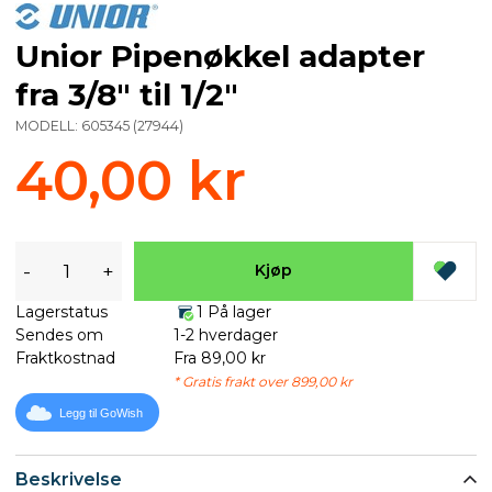
Unior Pipenøkkel adapter
fra 3/8" til 1/2"
MODELL:
605345
(
27944
)
40,00 kr
-
+
Kjøp
Lagerstatus
1 På lager
Sendes om
1-2 hverdager
Fraktkostnad
Fra 89,00 kr
* Gratis frakt over 899,00 kr
Legg til GoWish
Beskrivelse