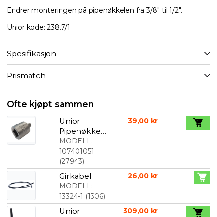
Endrer monteringen på pipenøkkelen fra 3/8" til 1/2".
Unior kode: 238.7/1
Spesifikasjon
Prismatch
Ofte kjøpt sammen
Unior
39,00 kr
Pipenøkkel
adapter fra
MODELL:
3/8" til 1/4"
107401051
(
27943
)
Girkabel
26,00 kr
MODELL:
13324-1
(
1306
)
Unior
309,00 kr