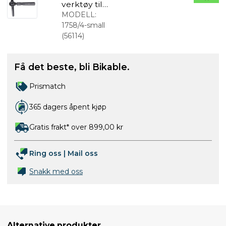
verktøy til
afmonterin
MODELL:
g av enn
1758/4-small
caps 12-
(
56114
)
15mm
Få det beste, bli Bikable.
Prismatch
365 dagers åpent kjøp
Gratis frakt* over 899,00 kr
Ring oss
|
Mail oss
Snakk med oss
Alternative produkter