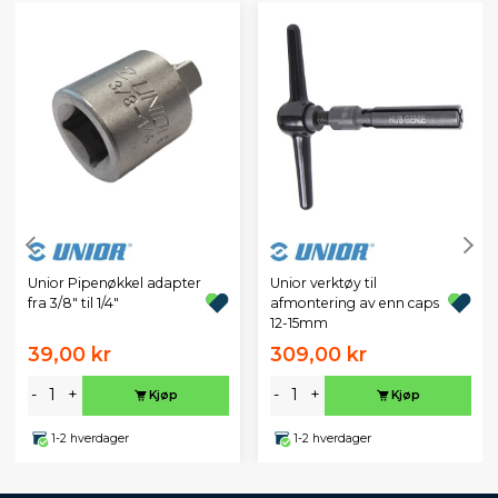
Unior Pipenøkkel adapter
Unior verktøy til
fra 3/8" til 1/4"
afmontering av enn caps
12-15mm
39,00 kr
309,00 kr
-
+
-
+
Kjøp
Kjøp
1-2 hverdager
1-2 hverdager