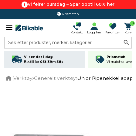
Vi feirer bursdag – Spar opptil 60% her
Prismatch
0
Kontakt
Logg Inn
Favoritter
Kurv
Søk etter produkter, merker, kategorier
Vi sender i dag
Prismatch
Bestill før
05t 39m 57s
Vi matcher laveste
Verktøy
Generelt verktøy
Unior Pipenøkkel adapter 
Home