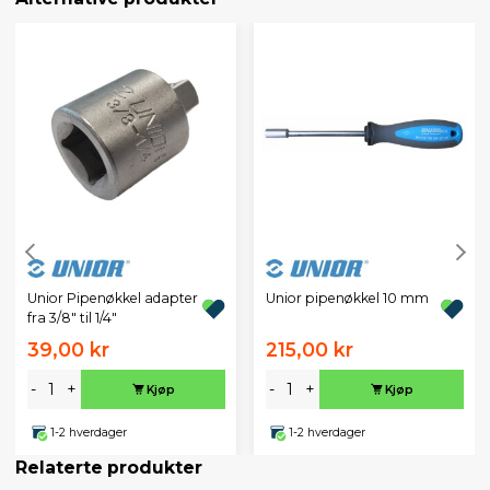
Unior Pipenøkkel adapter
Unior pipenøkkel 10 mm
fra 3/8" til 1/4"
39,00 kr
215,00 kr
-
+
-
+
Kjøp
Kjøp
1-2 hverdager
1-2 hverdager
Relaterte produkter