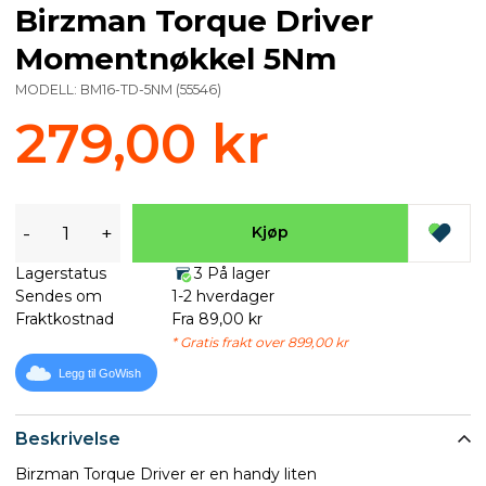
Birzman Torque Driver
Momentnøkkel 5Nm
MODELL:
BM16-TD-5NM
(
55546
)
279,00 kr
-
+
Kjøp
Lagerstatus
3 På lager
Sendes om
1-2 hverdager
Fraktkostnad
Fra 89,00 kr
* Gratis frakt over 899,00 kr
Legg til GoWish
Beskrivelse
Birzman Torque Driver er en handy liten