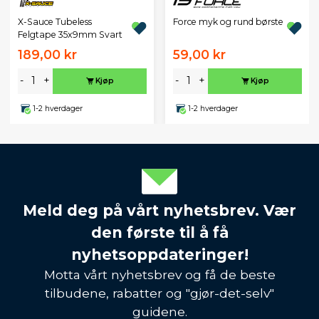
X-Sauce Tubeless
Force myk og rund børste
Felgtape 35x9mm Svart
189,00 kr
59,00 kr
-
+
-
+
Kjøp
Kjøp
1-2 hverdager
1-2 hverdager
Meld deg på vårt nyhetsbrev. Vær
den første til å få
nyhetsoppdateringer!
Motta vårt nyhetsbrev og få de beste
tilbudene, rabatter og "gjør-det-selv"
guidene.