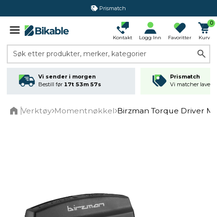
Prismatch
0
Kontakt
Logg Inn
Favoritter
Kurv
Søk etter produkter, merker, kategorier
Vi sender i morgen
Prismatch
Bestill før
17t 53m 56s
Vi matcher laveste
Verktøy
Momentnøkkel
Birzman Torque Driver 
Home