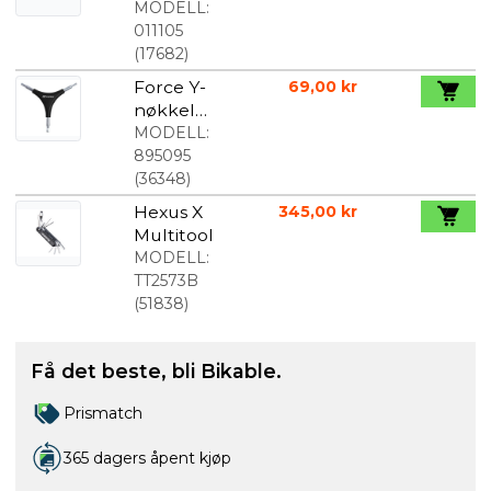
CO2 pumpe
MODELL:
med
011105
gjenger
(
17682
)
Force Y-
69,00 kr
nøkkel
Unbrako
MODELL:
4/5/6 mm
895095
(
36348
)
Hexus X
345,00 kr
Multitool
MODELL:
TT2573B
(
51838
)
Få det beste, bli Bikable.
Prismatch
365 dagers åpent kjøp