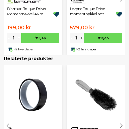
Birzman Torque Driver
Lezyne Torque Drive
Momentnøkkel 4Nm
momentnøkkel sett
199,00 kr
579,00 kr
-
+
-
+
Kjøp
Kjøp
1-2 hverdager
1-2 hverdager
Relaterte produkter