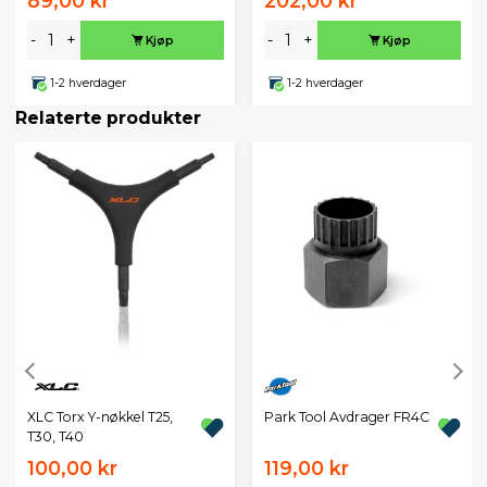
89,00 kr
202,00 kr
-
+
-
+
Kjøp
Kjøp
1-2 hverdager
1-2 hverdager
Relaterte produkter
XLC Torx Y-nøkkel T25,
Park Tool Avdrager FR4C
T30, T40
100,00 kr
119,00 kr