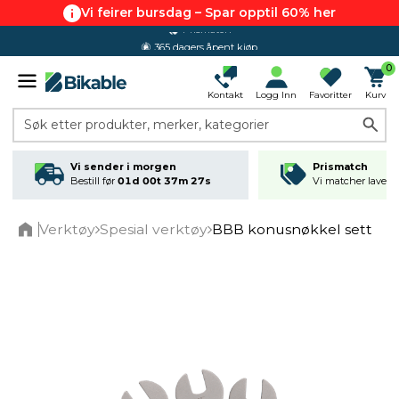
Vi feirer bursdag – Spar opptil 60% her
365 dagers åpent kjøp
0
Kontakt
Logg Inn
Favoritter
Kurv
Søk etter produkter, merker, kategorier
Vi sender i morgen
Prismatch
Bestill før
01d 00t 37m 27s
Vi matcher laveste
Verktøy
Spesial verktøy
BBB konusnøkkel sett
Home