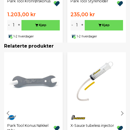
Park Tool Kronrørskonus
Park Tool Styreholder
1.203,00 kr
235,00 kr
-
+
-
+
Kjøp
Kjøp
1-2 hverdager
1-2 hverdager
Relaterte produkter
Park Tool Konus Nøkkel
X-Sauce tubeless injector