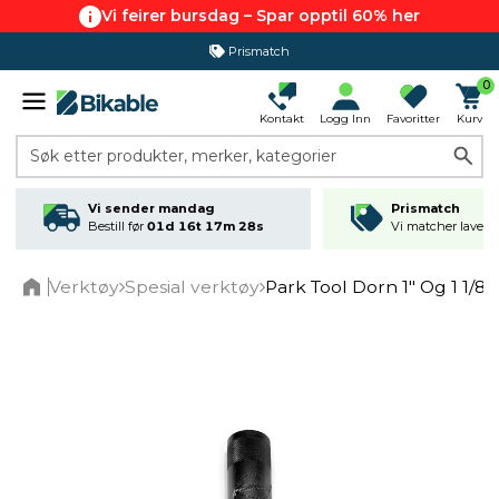
Vi feirer bursdag – Spar opptil 60% her
Prismatch
0
Kontakt
Logg Inn
Favoritter
Kurv
Søk etter produkter, merker, kategorier
Vi sender mandag
Prismatch
Bestill før
01d 16t 17m 27s
Vi matcher laveste
Verktøy
Spesial verktøy
Park Tool Dorn 1" Og 1 1/8"
Home