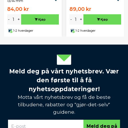
13/14 mm
84,00 kr
89,00 kr
-
+
-
+
Kjøp
Kjøp
1-2 hverdager
1-2 hverdager
Meld deg på vårt nyhetsbrev. Vær
den første til å få
nyhetsoppdateringer!
Motta vårt nyhetsbrev og få de beste
tilbudene, rabatter og "gjør-det-selv"
guidene.
Meld deg på