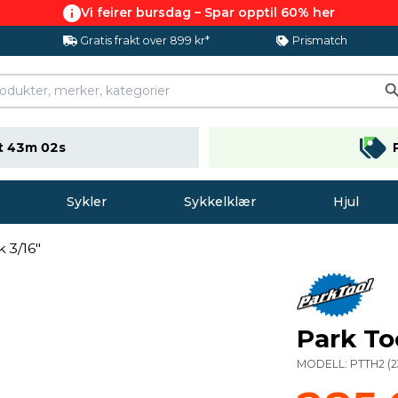
Vi feirer bursdag – Spar opptil 60% her
Gratis frakt over 899 kr*
Prismatch
t 43m 01s
Sykler
Sykkelklær
Hjul
 3/16"
Park To
MODELL:
PTTH2
(
2