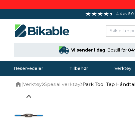
4.4 av 5.0
Vi sender i dag
Bestill før
04
Reservedeler
Tilbehør
Verktøy
Verktøy
Spesial verktøy
Park Tool Tap Håndtak
Home