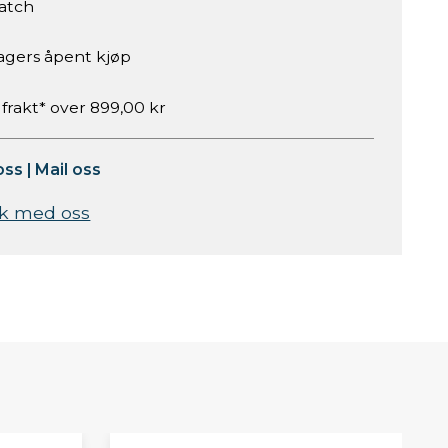
atch
agers åpent kjøp
 frakt* over 899,00 kr
oss
|
Mail oss
k med oss