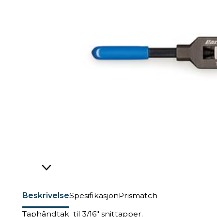
Beskrivelse
Spesifikasjon
Prismatch
Taphåndtak til 3/16" snittapper.