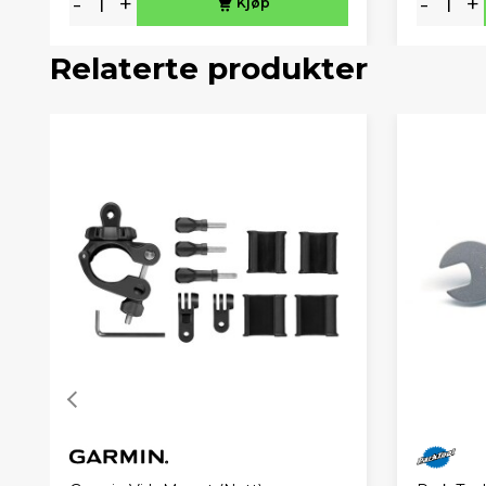
-
+
-
+
Kjøp
Relaterte produkter