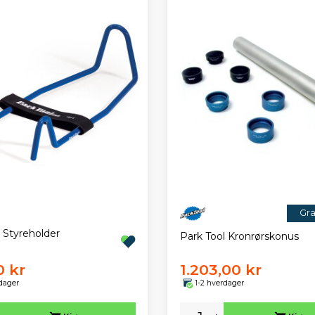
Gra
 Styreholder
Park Tool Kronrørskonus
0 kr
1.203,00 kr
dager
1-2 hverdager