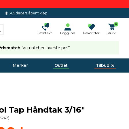
365 dagers åpent kjøp
0
Kontakt
Logg Inn
Favoritter
Kurv
Prismatch
Vi matcher laveste pris*
Merker
Outlet
Tilbud %
ol Tap Håndtak 3/16"
3242
)