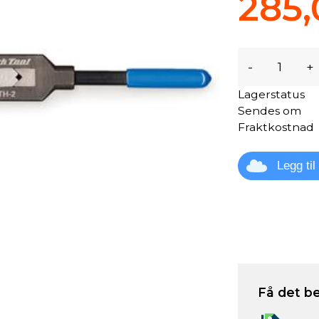
285,
-
+
Lagerstatus
Sendes om
Fraktkostnad
Legg ti
Få det be