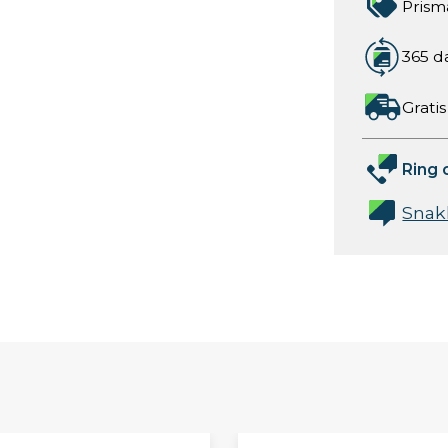
Prism
365 d
Gratis
Ring 
Snak