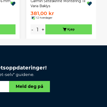
/16 mm
Garmin Seteskinne Montering Til
Varia Baklys
381,00 kr
1-2 hverdager
-
+
Kjøp
etsoppdateringer!
et-selv" guidene.
Meld deg på