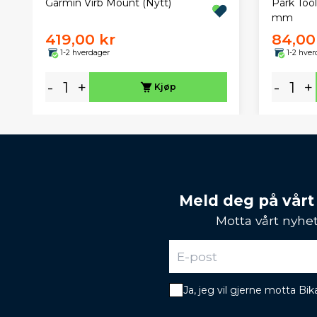
Park Too
Garmin Virb Mount (Nytt)
mm
419,00 kr
84,00
1-2 hverdager
1-2 hver
-
+
-
+
Kjøp
Meld deg på vårt
Motta vårt nyhet
Ja, jeg vil gjerne motta B