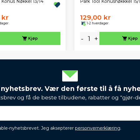
l Konus Nøkkel 13/14
Park Tool Konusnøkkkel 15
 kr
129,00 kr
dager
1-2 hverdager
-
+
Kjøp
Kjøp
 nyhetsbrev. Vær den første til å få nyh
sbrev og få de beste tilbudene, rabatter og "gjør-d
ikable-nyhetsbrevet. Jeg aksepterer
personvernerklæring
.