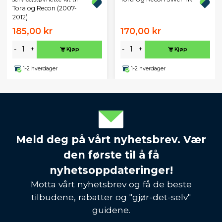
Tora og Recon (2007-
2012)
185,00 kr
170,00 kr
-
+
-
+
Kjøp
Kjøp
1-2 hverdager
1-2 hverdager
Meld deg på vårt nyhetsbrev. Vær
den første til å få
nyhetsoppdateringer!
Motta vårt nyhetsbrev og få de beste
tilbudene, rabatter og "gjør-det-selv"
guidene.