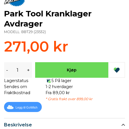
Park Tool Kranklager
Avdrager
MODELL:
BBT29
(
23532
)
271,00 kr
-
+
Kjøp
Lagerstatus
5 På lager
Sendes om
1-2 hverdager
Fraktkostnad
Fra 89,00 kr
* Gratis frakt over 899,00 kr
Legg til GoWish
Beskrivelse