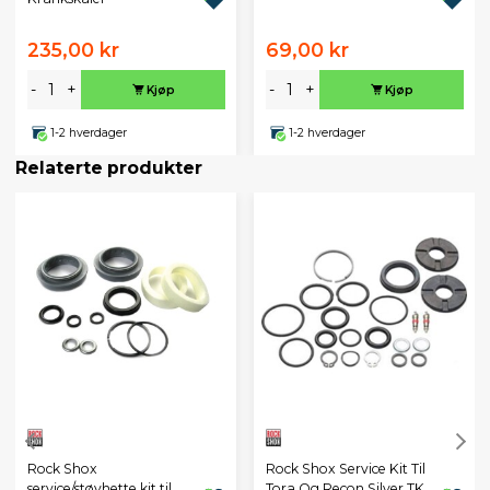
235,00 kr
69,00 kr
-
+
-
+
Kjøp
Kjøp
1-2 hverdager
1-2 hverdager
Relaterte produkter
Rock Shox
Rock Shox Service Kit Til
service/støvhette kit til
Tora Og Recon Silver TK