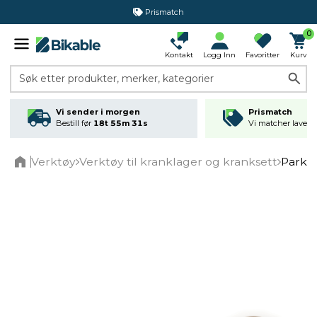
Prismatch
0
Kontakt
Logg Inn
Favoritter
Kurv
Søk etter produkter, merker, kategorier
Vi sender i morgen
Prismatch
Bestill før
18t 55m 31s
Vi matcher laveste
Verktøy
Verktøy til kranklager og kranksett
Park T
Home