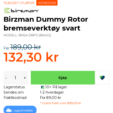
TILBUDET UTLØPER
10/08/2026
Birzman Dummy Rotor
bremseverktøy svart
MODELL:
BM24-DBPS
(
89402
)
189,00 kr
Før
132,30 kr
-
+
Kjøp
Lagerstatus
10+ På lager
Sendes om
1-2 hverdager
Fraktkostnad
Fra 89,00 kr
* Gratis frakt over 899,00 kr
Legg til GoWish