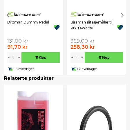
Birzman Dummy Pedal
Birzman slitasjemåler til
bremseskiver
131,00 kr
369,00 kr
91,70 kr
258,30 kr
-
+
-
+
Kjøp
Kjøp
1-2 hverdager
1-2 hverdager
Relaterte produkter