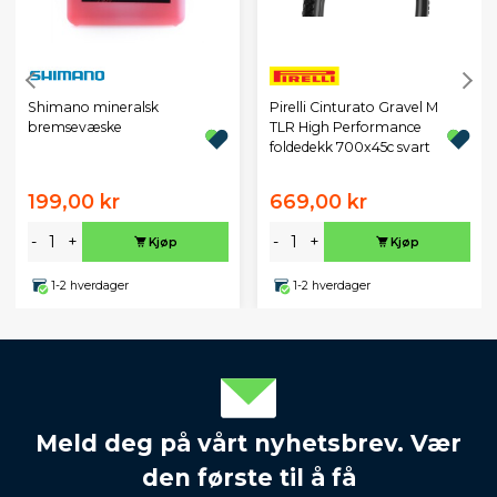
Pirelli Cinturato Gravel M
Shimano mineralsk
TLR High Performance
bremsevæske
foldedekk 700x45c svart
199,00 kr
669,00 kr
-
+
-
+
Kjøp
Kjøp
1-2 hverdager
1-2 hverdager
Meld deg på vårt nyhetsbrev. Vær
den første til å få