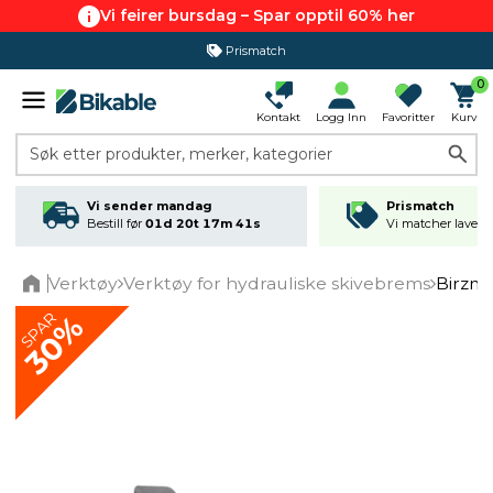
Vi feirer bursdag – Spar opptil 60% her
Prismatch
0
Kontakt
Logg Inn
Favoritter
Kurv
Søk etter produkter, merker, kategorier
Vi sender mandag
Prismatch
Bestill før
01d 20t 17m 41s
Vi matcher laveste
Verktøy
Verktøy for hydrauliske skivebrems
Birzm
Home
SPAR
30%