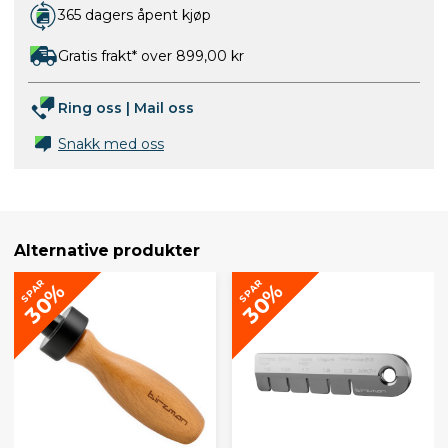
365 dagers åpent kjøp
Gratis frakt* over 899,00 kr
Ring oss
|
Mail oss
Snakk med oss
Alternative produkter
SPAR
SPAR
30%
30%