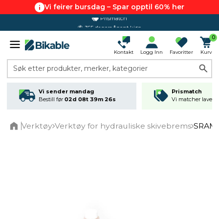
Vi feirer bursdag – Spar opptil 60% her
365 dagers åpent kjøp
0
Kontakt
Logg Inn
Favoritter
Kurv
Søk etter produkter, merker, kategorier
Vi sender mandag
Prismatch
Bestill før
02d 08t 39m 25s
Vi matcher laveste
Verktøy
Verktøy for hydrauliske skivebrems
SRAM P
Home