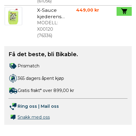
(
61056
)
X-Sauce
449,00 kr
kjederens
5L
MODELL:
X00120
(
76336
)
Få det beste, bli Bikable.
Prismatch
365 dagers åpent kjøp
Gratis frakt* over 899,00 kr
Ring oss
|
Mail oss
Snakk med oss