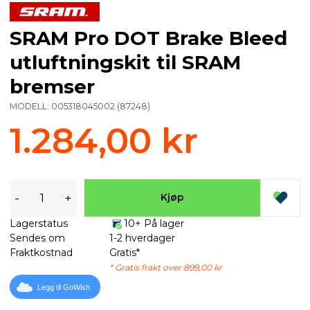
SRAM Pro DOT Brake Bleed
utluftningskit til SRAM
bremser
MODELL:
005318045002
(
87248
)
1.284,00 kr
-
+
Kjøp
Lagerstatus
10+ På lager
Sendes om
1-2 hverdager
Fraktkostnad
Gratis*
* Gratis frakt over 899,00 kr
Legg til GoWish