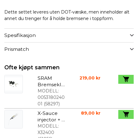
Dette settet leveres uten DOT-væske, men inneholder alt
annet du trenger for å holde bremsene i toppform.
Spesifikasjon
Prismatch
Ofte kjøpt sammen
SRAM
219,00 kr
Bremseklos
ser til
MODELL:
skivebrems
0053180240
er level ULT
01
(
58297
)
M.fl.
X-Sauce
89,00 kr
injector + X-
tube
MODELL:
X32400