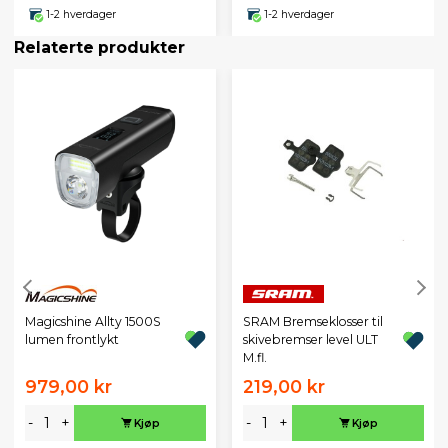
1-2 hverdager
1-2 hverdager
Relaterte produkter
Magicshine Allty 1500S
SRAM Bremseklosser til
lumen frontlykt
skivebremser level ULT
M.fl.
979,00 kr
219,00 kr
-
+
-
+
Kjøp
Kjøp