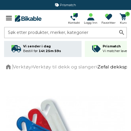
Prismatch
0
Kontakt
Logg Inn
Favoritter
Kurv
Søk etter produkter, merker, kategorier
Vi sender i dag
Prismatch
Bestill før
14t 25m 59s
Vi matcher laveste
Verktøy
Verktøy til dekk og slanger
Zefal dekkspa
Home