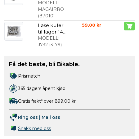
elektrisk
MODELL:
Sykkelpum
MAGAIRRO
pe
(
87010
)
Løse kuler
59,00 kr
til lager 144
stk
MODELL:
J732
(
3179
)
Få det beste, bli Bikable.
Prismatch
365 dagers åpent kjøp
Gratis frakt* over 899,00 kr
Ring oss
|
Mail oss
Snakk med oss