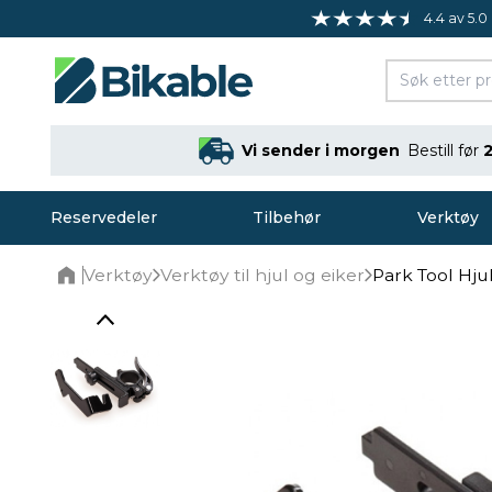
4.4 av 5.0
Vi sender i morgen
Bestill før
Reservedeler
Tilbehør
Verktøy
Verktøy
Verktøy til hjul og eiker
Park Tool Hju
Home