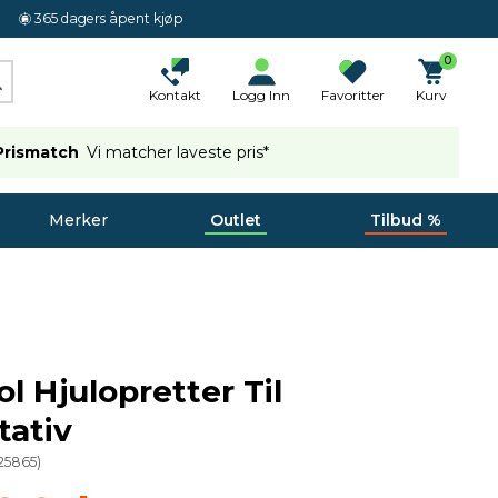
365 dagers åpent kjøp
0
Kontakt
Logg Inn
Favoritter
Kurv
Prismatch
Vi matcher laveste pris*
Merker
Outlet
Tilbud %
l Hjulopretter Til
tativ
25865
)