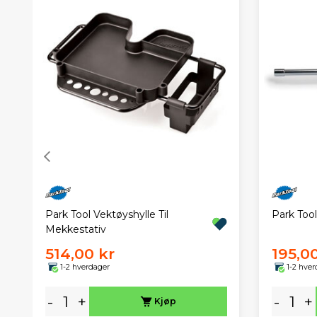
Park Tool Vektøyshylle Til
Park Tool
Mekkestativ
514,00 kr
195,0
1-2 hverdager
1-2 hver
-
+
-
+
Kjøp