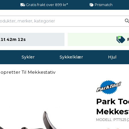
Gratis frakt over 899 kr*
Prismatch
21t 42m 11s
Sykler
Sykkelklær
Hjul
lopretter Til Mekkestativ
Park Too
Mekkes
MODELL:
PTTS25
(