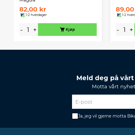
Magura
82,00 kr
89,00
1-2 hverdager
1-2 hver
-
+
-
+
Kjøp
Meld deg på vårt
Motta vårt nyhet
Ja, jeg vil gjerne motta B