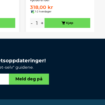
Kjederenser
318,00 kr
1-2 hverdager
-
+
Kjøp
etsoppdateringer!
et-selv" guidene.
Meld deg på