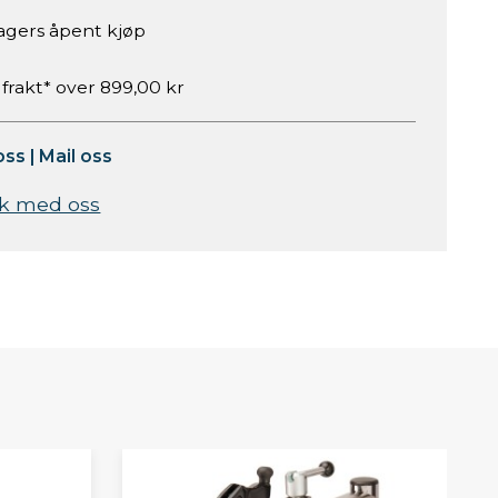
agers åpent kjøp
 frakt* over 899,00 kr
oss
|
Mail oss
k med oss