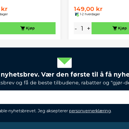
 kr
149,00 kr
dager
1-2 hverdager
-
+
Kjøp
Kjøp
 nyhetsbrev. Vær den første til å få nyh
sbrev og få de beste tilbudene, rabatter og "gjør-d
ikable-nyhetsbrevet. Jeg aksepterer
personvernerklæring
.