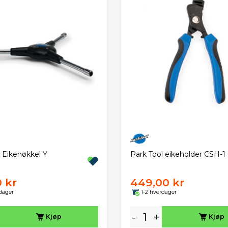
 Eikenøkkel Y
Park Tool eikeholder CSH-1
0 kr
449,00 kr
dager
1-2 hverdager
-
+
Kjøp
Kjøp