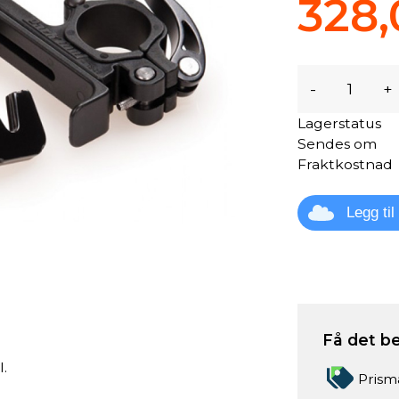
328,
-
+
Lagerstatus
Sendes om
Fraktkostnad
Legg ti
Få det be
l.
Prism