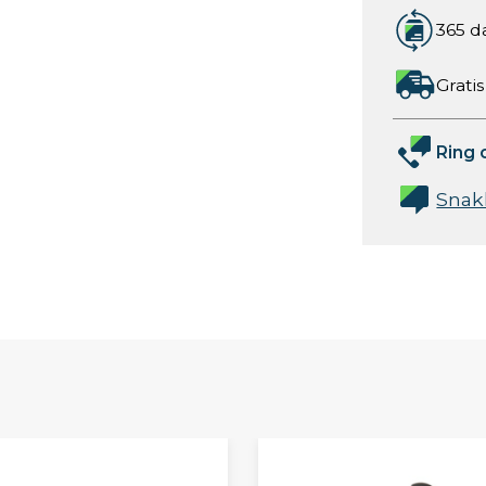
365 d
Gratis
Ring 
Snak