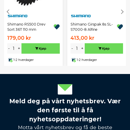
Shimano RS500 Drev
Shimano Girspak 8s SL-
Sort 36T 110 mm
S7000-8 Alfine
179,00 kr
413,00 kr
-
+
-
+
Kjøp
Kjøp
1-2 hverdager
1-2 hverdager
Meld deg på vårt nyhetsbrev. Vær
den første til å få
nyhetsoppdateringer!
Motta vårt nyhetsbrev og få de beste