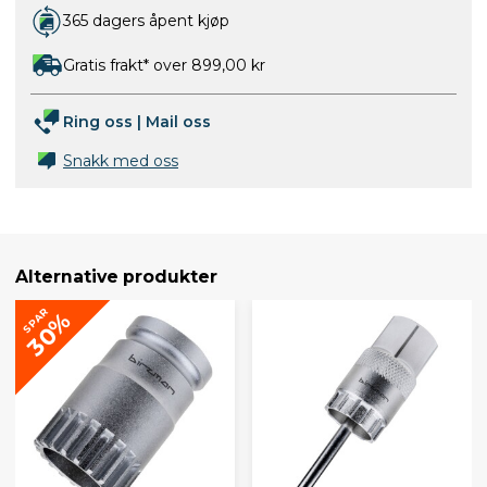
365 dagers åpent kjøp
Gratis frakt* over 899,00 kr
Ring oss
|
Mail oss
Snakk med oss
Alternative produkter
SPAR
30%