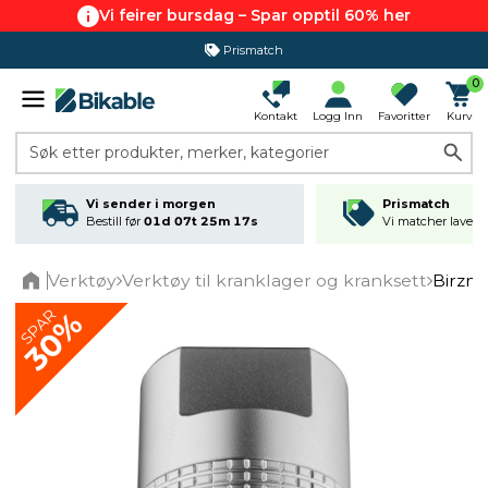
Vi feirer bursdag – Spar opptil 60% her
Prismatch
0
Kontakt
Logg Inn
Favoritter
Kurv
Søk etter produkter, merker, kategorier
Vi sender i morgen
Prismatch
Bestill før
01d 07t 25m 16s
Vi matcher laveste
Verktøy
Verktøy til kranklager og kranksett
Birzm
Home
SPAR
30%