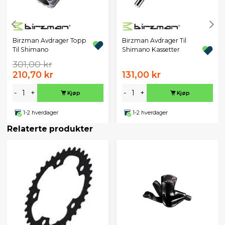
Birzman Avdrager Topp
Birzman Avdrager Til
Til Shimano
Shimano Kassetter
301,00 kr
210,70 kr
131,00 kr
-
+
-
+
Kjøp
Kjøp
1-2 hverdager
1-2 hverdager
Relaterte produkter