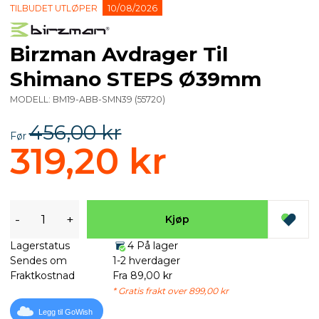
TILBUDET UTLØPER
10/08/2026
Birzman Avdrager Til
Shimano STEPS Ø39mm
MODELL:
BM19-ABB-SMN39
(
55720
)
456,00 kr
Før
319,20 kr
-
+
Kjøp
Lagerstatus
4 På lager
Sendes om
1-2 hverdager
Fraktkostnad
Fra 89,00 kr
* Gratis frakt over 899,00 kr
Legg til GoWish