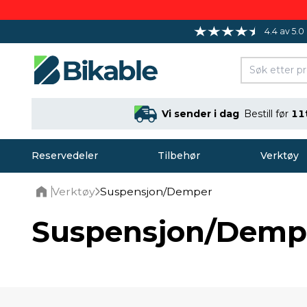
4.4 av 5.0
Vi sender i dag
Bestill før
11
Reservedeler
Tilbehør
Verktøy
Verktøy
Suspensjon/Demper
Home
Suspensjon/Demp