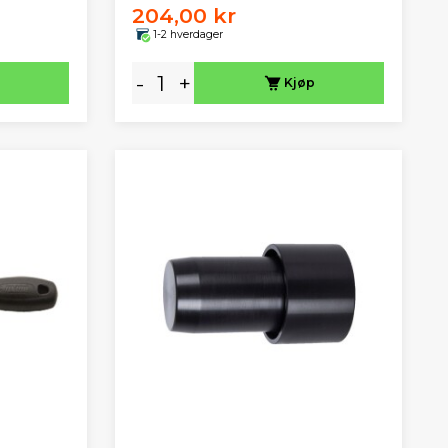
204,00 kr
1-2 hverdager
-
+
Kjøp