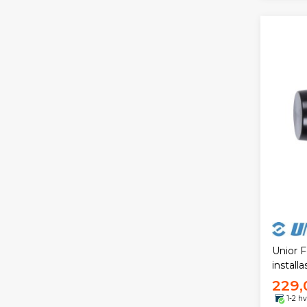
Unior F
install
229,
1-2 h