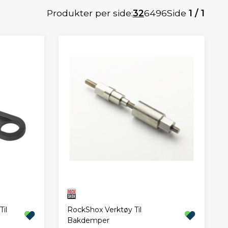
Produkter per side:
32
64
96
Side
1 / 1
il
RockShox Verktøy Til
Bakdemper