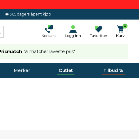
365 dagers åpent kjøp
0
Kontakt
Logg Inn
Favoritter
Kurv
Prismatch
Vi matcher laveste pris*
Merker
Outlet
Tilbud %