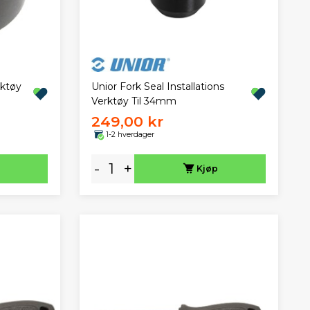
rktøy
Unior Fork Seal Installations
Verktøy Til 34mm
249,00 kr
1-2 hverdager
-
+
Kjøp