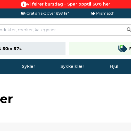
Vi feirer bursdag – Spar opptil 60% her
Gratis frakt over 899 kr*
Prismatch
t 50m 56s
Sykler
Sykkelklær
Hjul
er