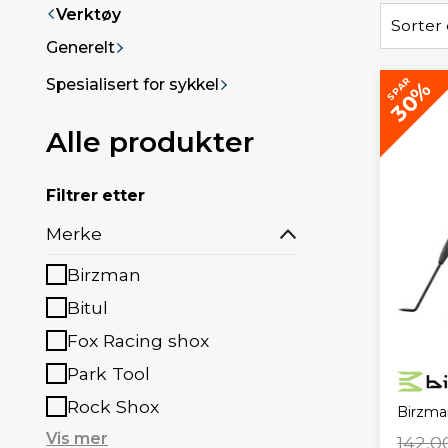
Verktøy
Sorter 
Generelt
SPAR
Spesialisert for sykkel
30%
Alle produkter
Filtrer etter
Merke
Birzman
Bitul
Fox Racing shox
Park Tool
Rock Shox
Birzma
Vis mer
142,0