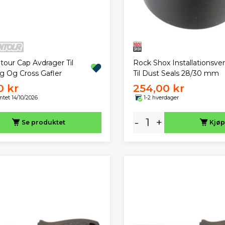
tour Cap Avdrager Til
Rock Shox Installationsve
ng Og Cross Gafler
Til Dust Seals 28/30 mm
0 kr
254,00 kr
ntet 14/10/2026
1-2 hverdager
-
+
Se produktet
Kjøp