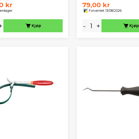
0 kr
79,00 kr
verdager
Forventet 13/08/2026
+
-
+
Kjøp
Kjøp