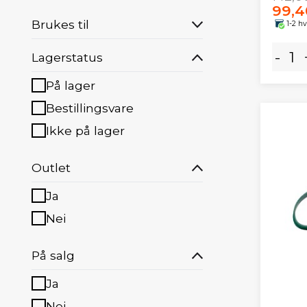
99,4
Brukes til
1-2 h
-
Lagerstatus
På lager
Bestillingsvare
Ikke på lager
Outlet
Ja
Nei
På salg
Ja
Nei