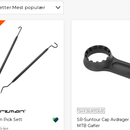
etter:
Mest populær
n Pick Sett
SR-Suntour Cap Avdrager T
MTB Gafler
0 kr