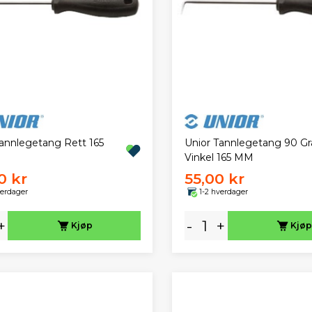
Tannlegetang Rett 165
Unior Tannlegetang 90 Gr
Vinkel 165 MM
0 kr
55,00 kr
verdager
1-2 hverdager
+
-
+
Kjøp
Kjøp