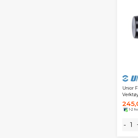
Unior F
Verktø
245,
1-2 h
-