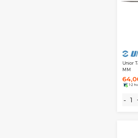
Unior 
MM
64,0
1-2 h
-