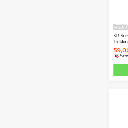
SR-Sun
Trekki
59,0
Forve