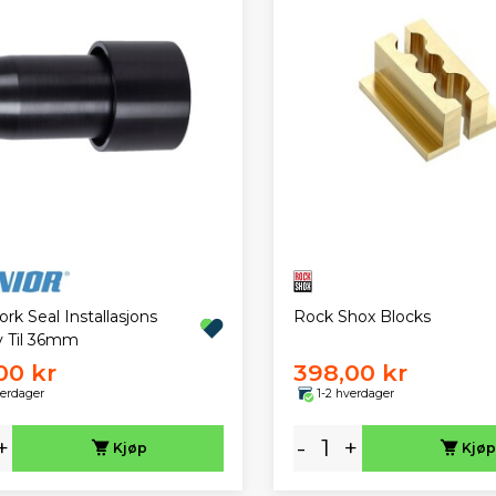
ork Seal Installasjons
Rock Shox Blocks
y Til 36mm
00 kr
398,00 kr
verdager
1-2 hverdager
+
-
+
Kjøp
Kjøp