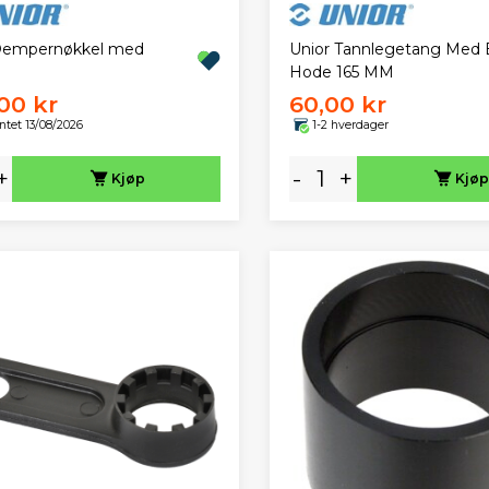
Dempernøkkel med
Unior Tannlegetang Med 
Hode 165 MM
00 kr
60,00 kr
ntet 13/08/2026
1-2 hverdager
+
-
+
Kjøp
Kjøp