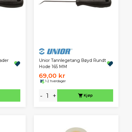
ader
Unior Tannlegetang Bøyd Rundt
Hode 165 MM
69,00 kr
1-2 hverdager
-
+
Kjøp