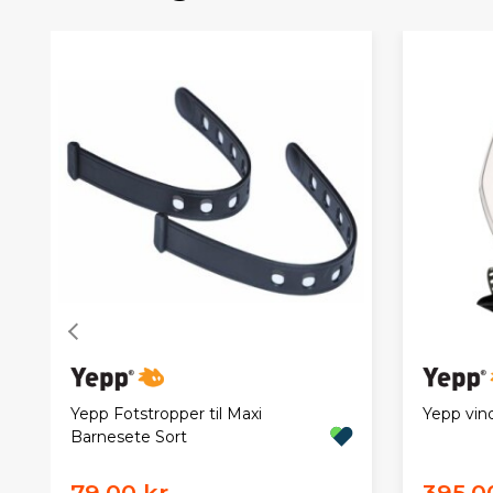
Yepp Fotstropper til Maxi
Yepp vind
Barnesete Sort
79,00 kr
395,0