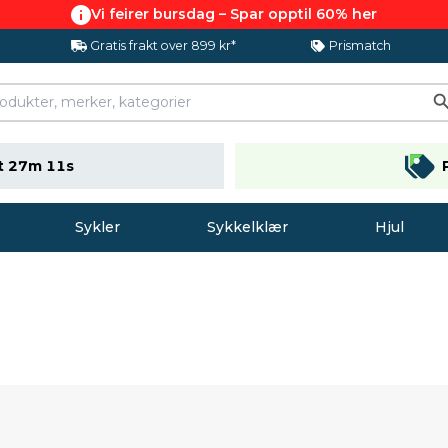
Vi feirer bursdag – Spar opptil 60% her
Gratis frakt over 899 kr*
Prismatch
t 27m 10s
Sykler
Sykkelklær
Hjul