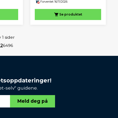
Forventet 16/11/2026
Se produktet
 1 sider
32
64
96
etsoppdateringer!
et-selv" guidene.
Meld deg på