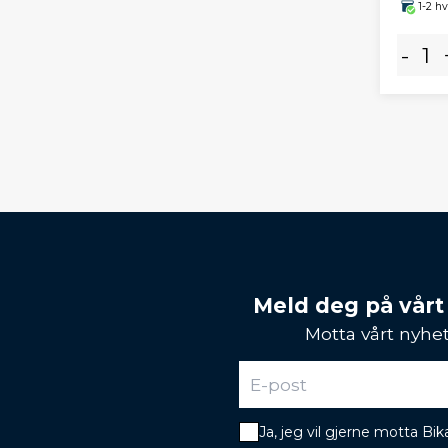
1-2 h
-
Meld deg på vårt
Motta vårt nyhet
Ja, jeg vil gjerne motta B