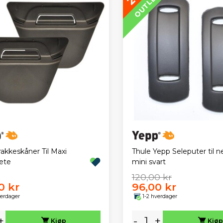
OUTLET
akkeskåner Til Maxi
Thule Yepp Seleputer til n
ete
mini svart
120,00 kr
0 kr
96,00 kr
verdager
1-2 hverdager
+
-
+
Kjøp
Kjøp