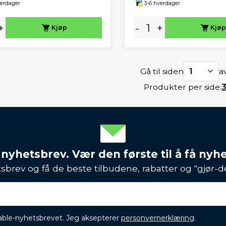
verdager
3-6 hverdager
+
-
+
Kjøp
Kjøp
Gå til siden
1
av
Produkter per side:
 nyhetsbrev. Vær den første til å få nyh
sbrev og få de beste tilbudene, rabatter og "gjør-d
ikable-nyhetsbrevet. Jeg aksepterer
personvernerklæring
.