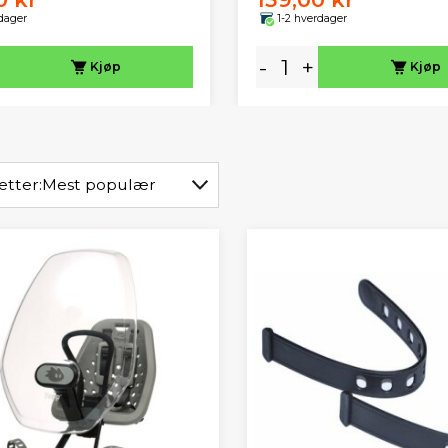
dager
1-2 hverdager
-
+
Kjøp
Kjøp
etter:
Mest populær