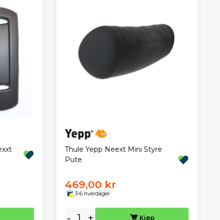
exxt
Thule Yepp Neext Mini Styre
Pute
469,00 kr
3-6 hverdager
-
+
Kjøp