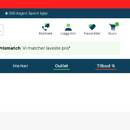
365 dagers åpent kjøp
0
Kontakt
Logg Inn
Favoritter
Kurv
Prismatch
Vi matcher laveste pris*
Merker
Outlet
Tilbud %