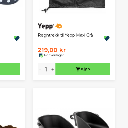
Regntrekk til Yepp Maxi Grå
219,00 kr
1-2 hverdager
-
+
Kjøp