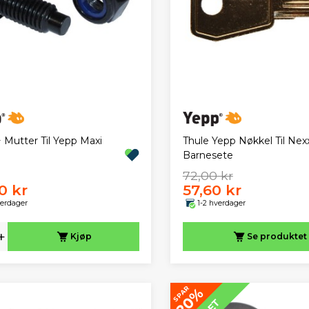
 Mutter Til Yepp Maxi
Thule Yepp Nøkkel Til Nex
Barnesete
72,00 kr
0 kr
57,60 kr
verdager
1-2 hverdager
+
Kjøp
Se produktet
SPAR
20%