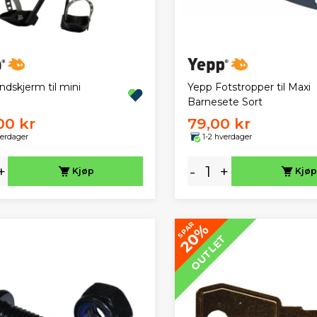
ndskjerm til mini
Yepp Fotstropper til Maxi
Barnesete Sort
00 kr
79,00 kr
verdager
1-2 hverdager
+
-
+
Kjøp
Kjøp
SPAR
20%
OUTLET