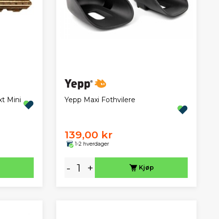
xt Mini
Yepp Maxi Fothvilere
139,00 kr
1-2 hverdager
-
+
Kjøp