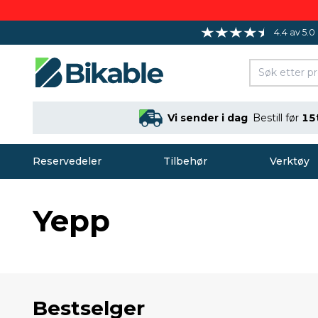
4.4 av 5.0
Vi sender i dag
Bestill før
15
Reservedeler
Tilbehør
Verktøy
Yepp
Bestselger