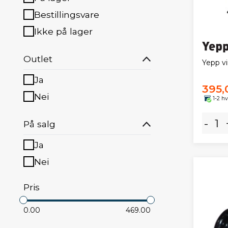
Bestillingsvare
Ikke på lager
Outlet
Yepp vi
Ja
395,
Nei
1-2 h
-
På salg
Ja
Nei
Pris
0.00
469.00