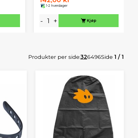
1-2 hverdager
-
+
Kjøp
Produkter per side:
32
64
96
Side
1 / 1