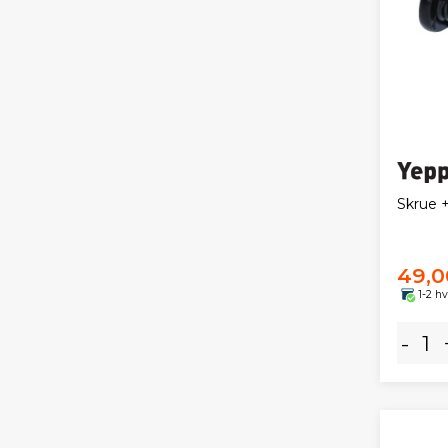
Skrue +
49,0
1-2 h
-