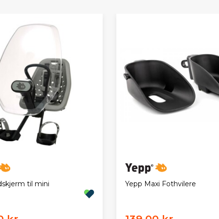
skjerm til mini
Yepp Maxi Fothvilere
0 kr
139,00 kr