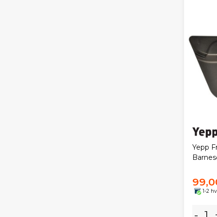
Yepp Fr
Barnes
99,0
1-2 h
-