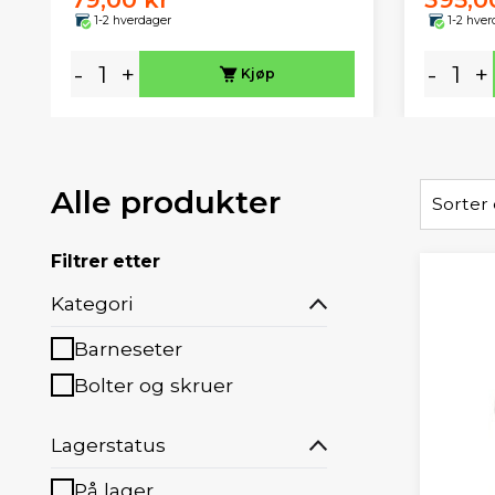
1-2 hverdager
1-2 hver
-
+
-
+
Kjøp
Alle produkter
Sorter 
Filtrer etter
Kategori
Barneseter
Bolter og skruer
Lagerstatus
På lager