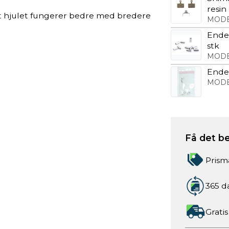
resin
at hjulet fungerer bedre med bredere
MODE
Ende
stk
MODE
Endes
MODE
Få det be
Prism
365 d
Gratis