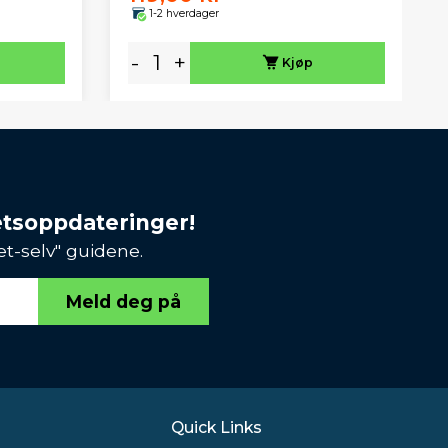
1-2 hverdager
-
+
Kjøp
etsoppdateringer!
et-selv" guidene.
Meld deg på
Quick Links