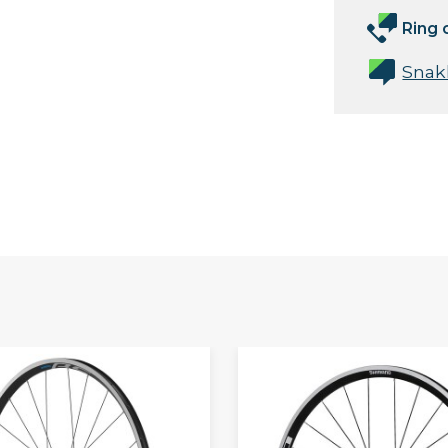
Ring 
Snak