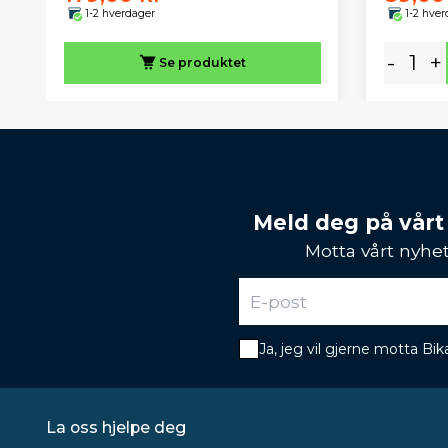
1-2 hverdager
1-2 hver
-
+
Se produktet
Meld deg på vårt
Motta vårt nyhet
Ja, jeg vil gjerne motta B
La oss hjelpe deg