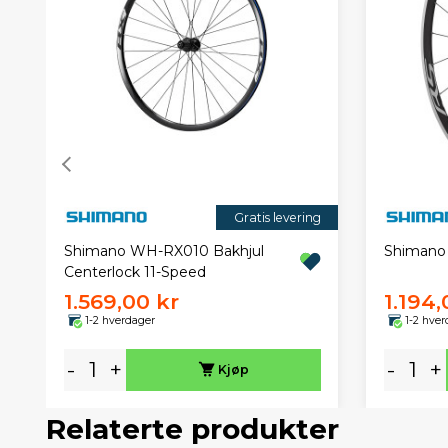
Gratis levering
Shimano WH-RX010 Bakhjul
Shimano
Centerlock 11-Speed
1.569,00 kr
1.194,
1-2 hverdager
1-2 hver
-
+
-
+
Kjøp
Relaterte produkter