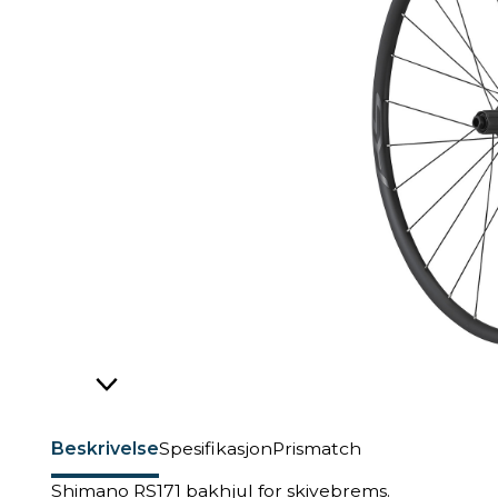
Beskrivelse
Spesifikasjon
Prismatch
Shimano RS171 bakhjul for skivebrems.