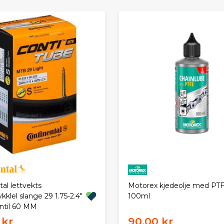
al lettvekts
Motorex kjedeolje med PT
kklel slange 29 1.75-2.4"
100ml
ntil 60 MM
 kr
90,00 kr