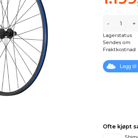
-
+
Lagerstatus
Sendes om
Fraktkostnad
Legg ti
Ofte kjøpt
Shim