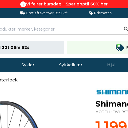
Vi feirer bursdag – Spar opptil 60% her
Gratis frakt over 899 kr*
Prismatch
 22t 05m 52s
Sykler
Sykkelklær
Hjul
nterlock
Shimano
MODELL:
EWHRS1
1.19