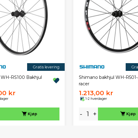
Gratis levering
Gra
 WH-RS100 Bakhjul
Shimano bakhjul WH-R501-A
racer
00 kr
1.213,00 kr
dager
1-2 hverdager
-
+
Kjøp
Kjøp