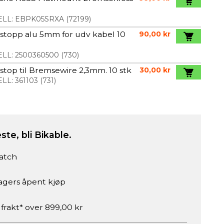
LL:
EBPK05SRXA
(
72199
)
stopp alu 5mm for udv kabel 10
90,00 kr
LL:
2500360500
(
730
)
top til Bremsewire 2,3mm. 10 stk
30,00 kr
LL:
361103
(
731
)
ste, bli Bikable.
atch
agers åpent kjøp
 frakt* over 899,00 kr