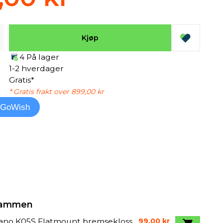
Kjøp
4 På lager
1-2 hverdager
Gratis*
* Gratis frakt over 899,00 kr
l GoWish
 sammen
ano K05S Flatmount bremsekloss
99,00 kr