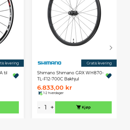
tis levering
Gratis levering
 til
Shimano Shimano GRX WH870-
TL-F12-700C Bakhjul
6.833,00 kr
1-2 hverdager
-
+
Kjøp