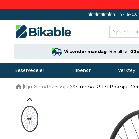
4.4 av 5.0
Vi sender mandag
Bestill før
02d
Reservedeler
Tilbehør
Verktøy
Hjul
Landeveishjul
Shimano RS171 Bakhjul Ce
Home