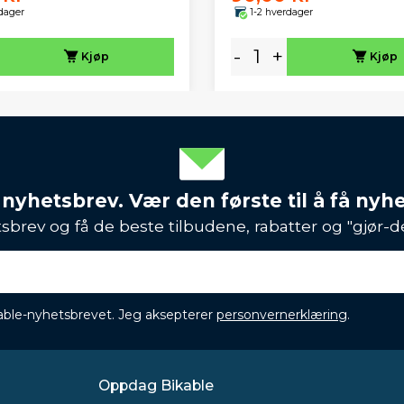
dager
1-2 hverdager
-
+
Kjøp
Kjøp
 nyhetsbrev. Vær den første til å få nyh
sbrev og få de beste tilbudene, rabatter og "gjør-d
ikable-nyhetsbrevet. Jeg aksepterer
personvernerklæring
.
Oppdag Bikable