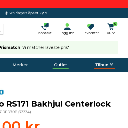
365 dagers åpent kjøp
0
Kontakt
Logg Inn
Favoritter
Kurv
Prismatch
Vi matcher laveste pris*
Merker
Outlet
Tilbud %
 RS171 Bakhjul Centerlock
71RED70B
(
73334
)
9,00 kr