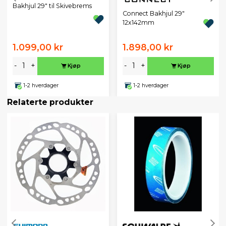
Bakhjul 29" til Skivebrems
Connect Bakhjul 29"
12x142mm
1.099,00 kr
1.898,00 kr
-
+
-
+
Kjøp
Kjøp
1-2 hverdager
1-2 hverdager
Relaterte produkter