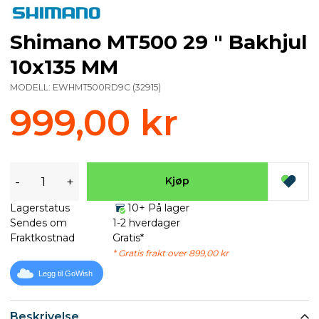
Shimano MT500 29 " Bakhjul
10x135 MM
MODELL:
EWHMT500RD9C
(
32915
)
999,00 kr
-
+
Kjøp
Lagerstatus
10+ På lager
Sendes om
1-2 hverdager
Fraktkostnad
Gratis*
* Gratis frakt over 899,00 kr
Legg til GoWish
Beskrivelse