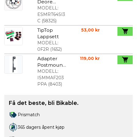
Deore
Bremseskiv
MODELL:
e
ESMRT64SI3
Centerlock
C
(
58325
)
RT64 160
TipTop
53,00 kr
mm
Lappsett
MODELL:
0F2R
(
1652
)
Adapter
119,00 kr
Postmount
203 mm
MODELL:
Skive
ISMMAF203
PPA
(
8403
)
Få det beste, bli Bikable.
Prismatch
365 dagers åpent kjøp