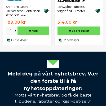
Schwalbe Tubeless
Shimano Deore
felgebånd 10 meter
Bremseskive Centerlock
RT64 160 mm
189,00 kr
314,00 kr
-
+
Kjøp
Se produktet
1-2 hverdager
1-2 hverdager
Meld deg på vårt nyhetsbrev. Vær
den første til å få
nyhetsoppdateringer!
Motta vårt nyhetsbrev og få de beste
tilbudene, rabatter og "gjør-det-selv"