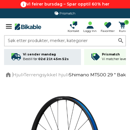
Vi feirer bursdag – Spar opptil 60% her
Prismatch
0
Kontakt
Logg Inn
Favoritter
Kurv
Søk etter produkter, merker, kategorier
Vi sender mandag
Prismatch
Bestill før
02d 21t 45m 52s
Vi matcher laveste
Hjul
Terrengsykkel hjul
Shimano MT500 29 " Bakhj
Home