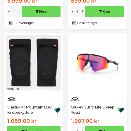
5.999,00 kr
899,00 kr
-
+
-
+
Kjøp
Kjøp
1-2 hverdager
1-2 hverdager
XS
S
M
L
XL
Oakley All Mountain D30
Oakley Sutro Lite Sweep
Knebeskyttere
Road
1.089,00 kr
1.607,00 kr