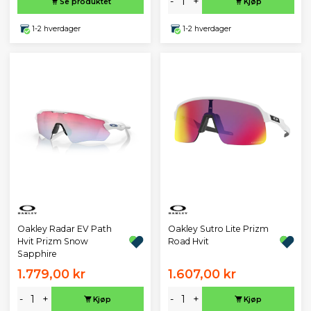
-
+
Se produktet
Kjøp
1-2 hverdager
1-2 hverdager
Oakley Radar EV Path
Oakley Sutro Lite Prizm
Hvit Prizm Snow
Road Hvit
Sapphire
1.779,00 kr
1.607,00 kr
-
+
-
+
Kjøp
Kjøp