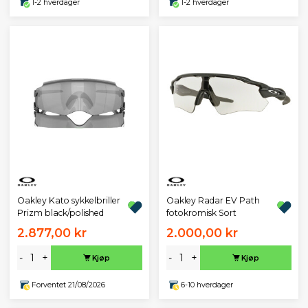
1-2 hverdager
1-2 hverdager
Oakley Kato sykkelbriller
Oakley Radar EV Path
Prizm black/polished
fotokromisk Sort
2.877,00 kr
2.000,00 kr
-
+
-
+
Kjøp
Kjøp
Forventet 21/08/2026
6-10 hverdager