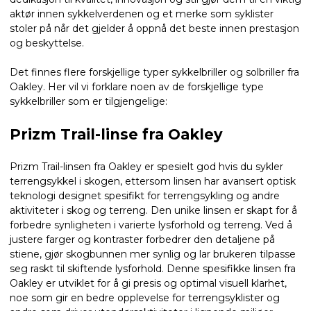
aktør innen sykkelverdenen og et merke som syklister
stoler på når det gjelder å oppnå det beste innen prestasjon
og beskyttelse.
Det finnes flere forskjellige typer sykkelbriller og solbriller fra
Oakley. Her vil vi forklare noen av de forskjellige type
sykkelbriller som er tilgjengelige:
Prizm Trail-linse fra Oakley
Prizm Trail-linsen fra Oakley er spesielt god hvis du sykler
terrengsykkel i skogen, ettersom linsen har avansert optisk
teknologi designet spesifikt for terrengsykling og andre
aktiviteter i skog og terreng. Den unike linsen er skapt for å
forbedre synligheten i varierte lysforhold og terreng. Ved å
justere farger og kontraster forbedrer den detaljene på
stiene, gjør skogbunnen mer synlig og lar brukeren tilpasse
seg raskt til skiftende lysforhold. Denne spesifikke linsen fra
Oakley er utviklet for å gi presis og optimal visuell klarhet,
noe som gir en bedre opplevelse for terrengsyklister og