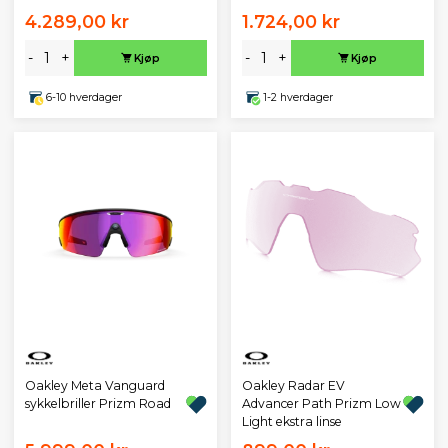
4.289,00 kr
1.724,00 kr
-
+
-
+
Kjøp
Kjøp
6-10 hverdager
1-2 hverdager
Oakley Meta Vanguard
Oakley Radar EV
sykkelbriller Prizm Road
Advancer Path Prizm Low
Light ekstra linse