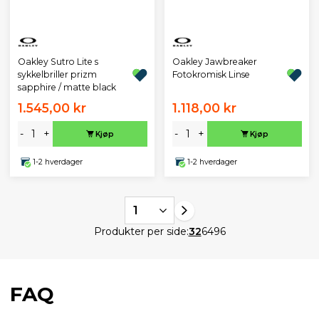
Oakley Sutro Lite s
Oakley Jawbreaker
sykkelbriller prizm
Fotokromisk Linse
sapphire / matte black
1.545,00 kr
1.118,00 kr
-
+
-
+
Kjøp
Kjøp
1-2 hverdager
1-2 hverdager
1
Produkter per side:
32
64
96
FAQ