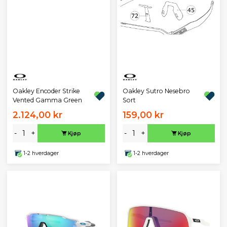
Oakley Encoder Strike
Oakley Sutro Nesebro
Vented Gamma Green
Sort
2.124,00 kr
159,00 kr
-
+
-
+
Kjøp
Kjøp
1-2 hverdager
1-2 hverdager