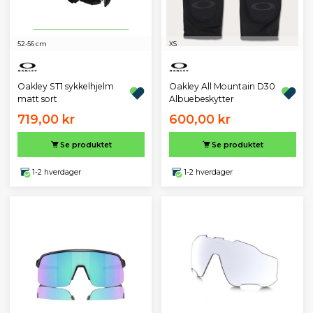
52-56 cm
XS
Oakley ST1 sykkelhjelm
Oakley All Mountain D30
matt sort
Albuebeskytter
719,00 kr
600,00 kr
Se produktet
Se produktet
1-2 hverdager
1-2 hverdager