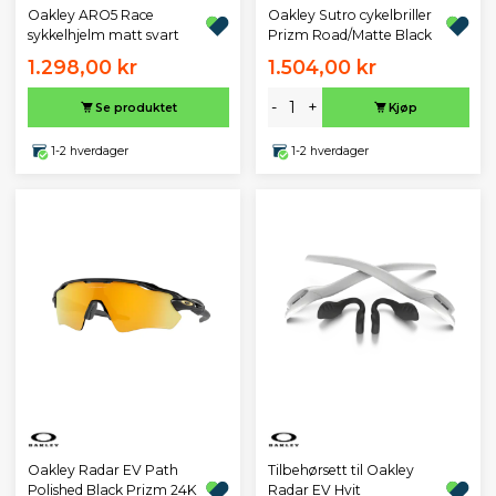
Oakley ARO5 Race
Oakley Sutro cykelbriller
sykkelhjelm matt svart
Prizm Road/Matte Black
1.298,00 kr
1.504,00 kr
-
+
Se produktet
Kjøp
1-2 hverdager
1-2 hverdager
Oakley Radar EV Path
Tilbehørsett til Oakley
Polished Black Prizm 24K
Radar EV Hvit