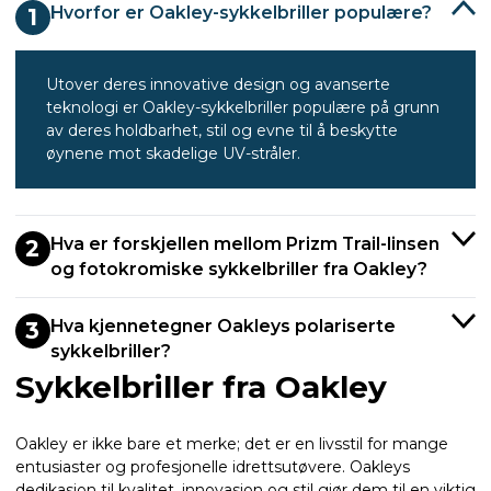
Hvorfor er Oakley-sykkelbriller populære?
1
Utover deres innovative design og avanserte
teknologi er Oakley-sykkelbriller populære på grunn
av deres holdbarhet, stil og evne til å beskytte
øynene mot skadelige UV-stråler.
Hva er forskjellen mellom Prizm Trail-linsen
2
og fotokromiske sykkelbriller fra Oakley?
Hva kjennetegner Oakleys polariserte
3
sykkelbriller?
Sykkelbriller fra Oakley
Oakley er ikke bare et merke; det er en livsstil for mange
entusiaster og profesjonelle idrettsutøvere. Oakleys
dedikasjon til kvalitet, innovasjon og stil gjør dem til en viktig