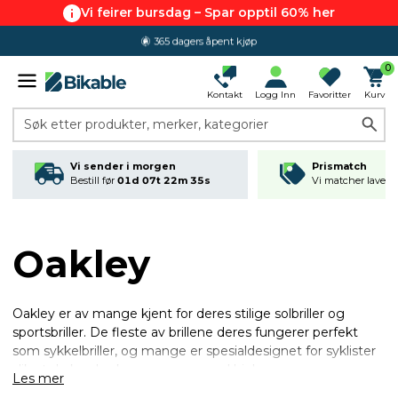
Vi feirer bursdag – Spar opptil 60% her
365 dagers åpent kjøp
0
Kontakt
Logg Inn
Favoritter
Kurv
Søk etter produkter, merker, kategorier
Vi sender i morgen
Prismatch
Bestill før
01d 07t 22m 34s
Vi matcher laveste
Oakley
Oakley er av mange kjent for deres stilige solbriller og
sportsbriller. De fleste av brillene deres fungerer perfekt
som sykkelbriller, og mange er spesialdesignet for syklister
slik at de kan brukes sammen med hjelm.
Les mer