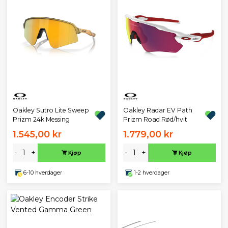
Oakley Sutro Lite Sweep
Oakley Radar EV Path
Prizm 24k Messing
Prizm Road Rød/hvit
1.545,00 kr
1.779,00 kr
-
+
-
+
Kjøp
Kjøp
6-10 hverdager
1-2 hverdager