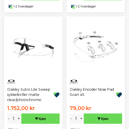
1-2 hverdager
1-2 hverdager
Oakley Sutro Lite Sweep
Oakley Encoder Nose Pad
sykkelbriller matte
Svart 45
clear/photochromic
1.752,00 kr
79,00 kr
-
+
-
+
Kjøp
Kjøp