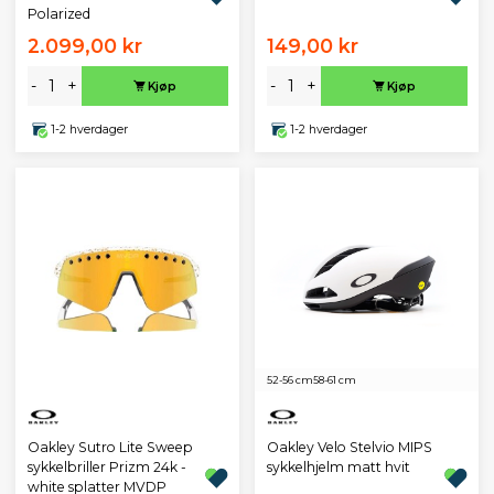
Polarized
2.099,00 kr
149,00 kr
-
+
-
+
Kjøp
Kjøp
1-2 hverdager
1-2 hverdager
52-56 cm
58-61 cm
Oakley Sutro Lite Sweep
Oakley Velo Stelvio MIPS
sykkelbriller Prizm 24k -
sykkelhjelm matt hvit
white splatter MVDP