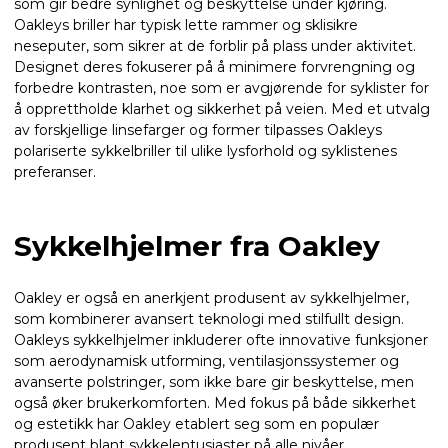
som gir bedre synlighet og beskyttelse under kjøring.
Oakleys briller har typisk lette rammer og sklisikre
neseputer, som sikrer at de forblir på plass under aktivitet.
Designet deres fokuserer på å minimere forvrengning og
forbedre kontrasten, noe som er avgjørende for syklister for
å opprettholde klarhet og sikkerhet på veien. Med et utvalg
av forskjellige linsefarger og former tilpasses Oakleys
polariserte sykkelbriller til ulike lysforhold og syklistenes
preferanser.
Sykkelhjelmer fra Oakley
Oakley er også en anerkjent produsent av sykkelhjelmer,
som kombinerer avansert teknologi med stilfullt design.
Oakleys sykkelhjelmer inkluderer ofte innovative funksjoner
som aerodynamisk utforming, ventilasjonssystemer og
avanserte polstringer, som ikke bare gir beskyttelse, men
også øker brukerkomforten. Med fokus på både sikkerhet
og estetikk har Oakley etablert seg som en populær
produsent blant sykkelentusiaster på alle nivåer.