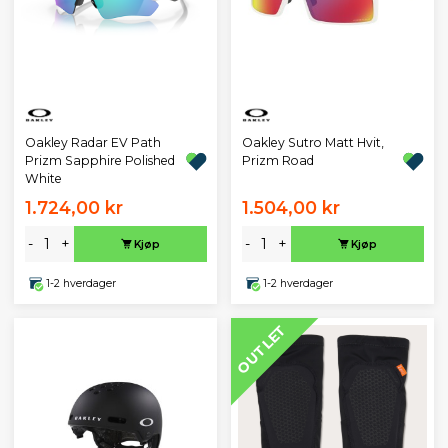
Oakley Radar EV Path
Oakley Sutro Matt Hvit,
Prizm Sapphire Polished
Prizm Road
White
1.724,00 kr
1.504,00 kr
-
+
-
+
Kjøp
Kjøp
1-2 hverdager
1-2 hverdager
OUTLET