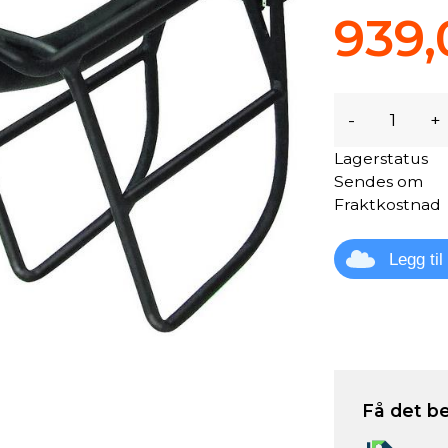
939,
-
+
Lagerstatus
Sendes om
Fraktkostnad
Legg ti
Få det be