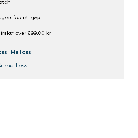
atch
agers åpent kjøp
 frakt* over 899,00 kr
oss
|
Mail oss
k med oss