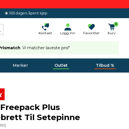
365 dagers åpent kjøp
0
Kontakt
Logg Inn
Favoritter
Kurv
Prismatch
Vi matcher laveste pris*
Merker
Outlet
Tilbud %
x Freepack Plus
brett Til Setepinne
195
)