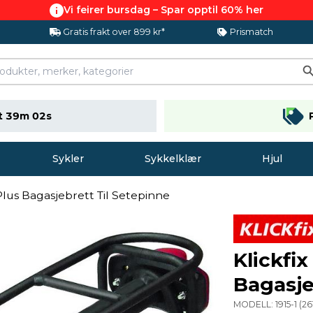
Vi feirer bursdag – Spar opptil 60% her
Gratis frakt over 899 kr*
Prismatch
t 39m 01s
Sykler
Sykkelklær
Hjul
Plus Bagasjebrett Til Setepinne
Klickfi
Bagasje
MODELL:
1915-1
(
26