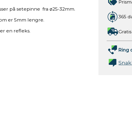
Prism
sser på setepinne fra ø25-32mm.
365 d
som er 5mm lengre.
er en refleks.
Gratis
Ring 
Snak