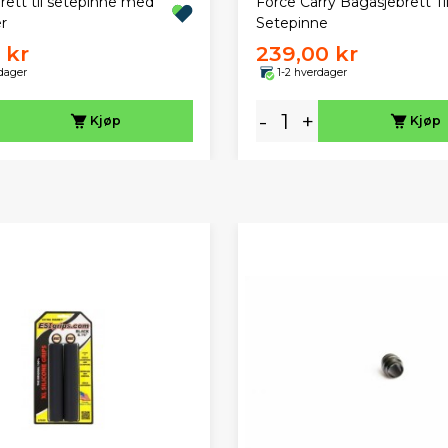
rett til setepinne med
Force Carry Bagasjebrett Ti
r
Setepinne
 kr
239,00 kr
dager
1-2 hverdager
-
+
Kjøp
Kjøp