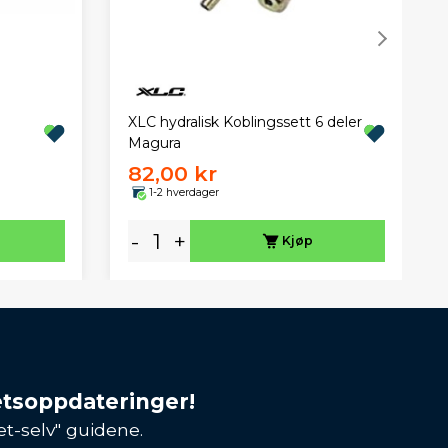
XLC hydralisk Koblingssett 6 deler
Magura
82,00 kr
1-2 hverdager
-
+
Kjøp
etsoppdateringer!
et-selv" guidene.