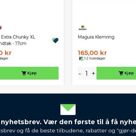
Magura Klemring
s Extra Chunky XL
åndtak - 17cm
0 kr
165,00 kr
dager
1-2 hverdager
-
+
Kjøp
Kjøp
 nyhetsbrev. Vær den første til å få nyh
sbrev og få de beste tilbudene, rabatter og "gjør-d