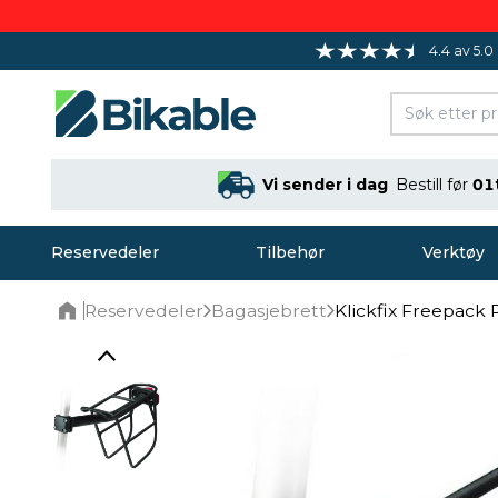
4.4 av 5.0
Vi sender i dag
Bestill før
01
Reservedeler
Tilbehør
Verktøy
Reservedeler
Bagasjebrett
Klickfix Freepack 
Home