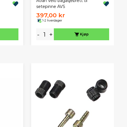
l
Atran Velo bagasjebrett til
setepinne AVS
397,00 kr
1-2 hverdager
-
+
Kjøp