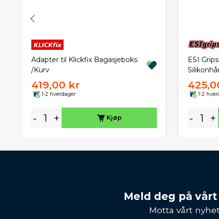
Adapter til Klickfix Bagasjeboks
ESI Grip
/Kurv
Silikonh
419,00 kr
425,0
1-2 hverdager
1-2 hver
-
+
-
+
Kjøp
Meld deg på vårt
Motta vårt nyhet