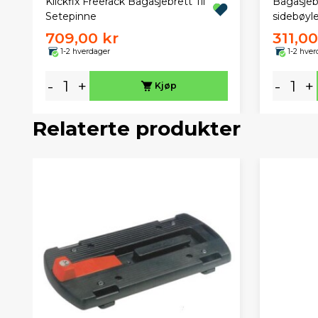
Klickfix Freerack Bagasjebrett Til
Bagasjeb
Setepinne
sidebøyle
709,00 kr
311,00
1-2 hverdager
1-2 hver
-
+
-
+
Kjøp
Relaterte produkter