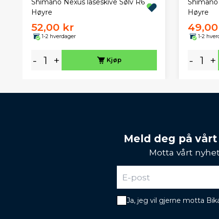
Shimano Nexus låseskive Sølv R6
Shimano 
Høyre
Høyre
52,00 kr
49,00
1-2 hverdager
1-2 hver
-
+
-
+
Kjøp
Meld deg på vårt
Motta vårt nyhet
Ja, jeg vil gjerne motta B