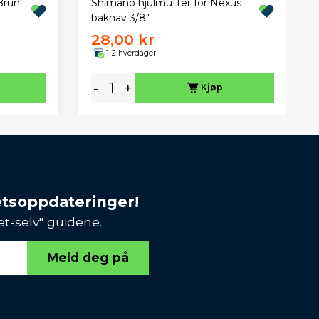
Brun
Shimano hjulmutter for Nexus
baknav 3/8"
28,00 kr
1-2 hverdager
-
+
Kjøp
etsoppdateringer!
et-selv" guidene.
Meld deg på