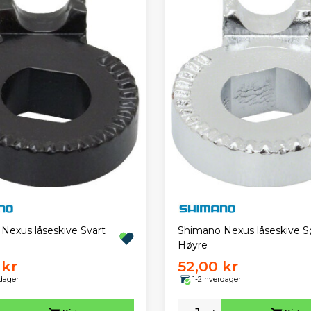
Nexus låseskive Svart
Shimano Nexus låseskive S
Høyre
 kr
52,00 kr
dager
1-2 hverdager