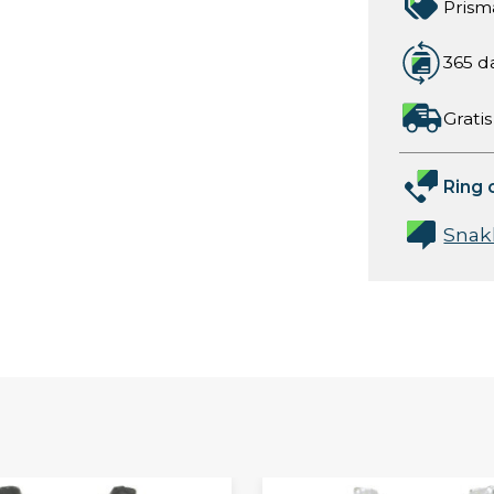
Prism
365 d
Gratis
Ring 
Snak