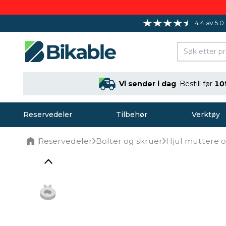
4.4 av 5.0
Vi sender i dag
Bestill før
10
Reservedeler
Tilbehør
Verktøy
Reservedeler
Bolter og skruer
Hjul muttere o
Home