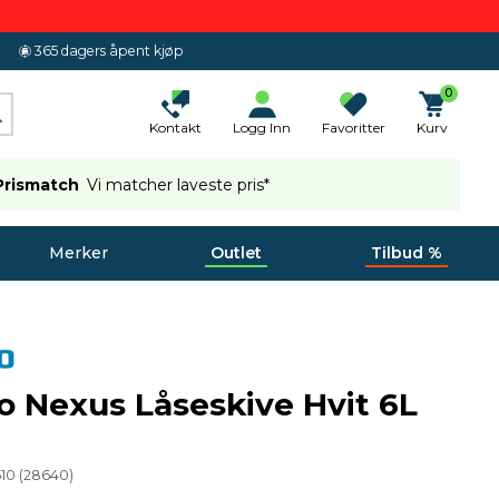
365 dagers åpent kjøp
0
Kontakt
Logg Inn
Favoritter
Kurv
Prismatch
Vi matcher laveste pris*
Merker
Outlet
Tilbud %
 Nexus Låseskive Hvit 6L
e
10
(
28640
)