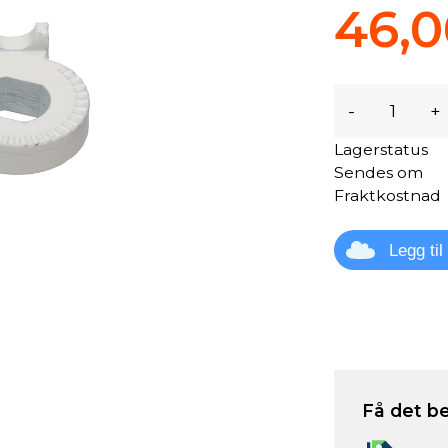
46,0
-
+
Lagerstatus
Sendes om
Fraktkostnad
Legg ti
Få det be