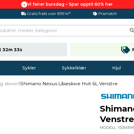
Vi feirer bursdag – Spar opptil 60% her
Gratis frakt over 899 kr*
Prismatch
t 32m 32s
Sykler
Sykkelklær
Hjul
g skiver
Shimano Nexus Låseskive Hvit 6L Venstre
Shimano
Venstr
MODELL:
Y33M396