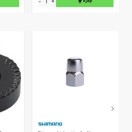
-
+
Kjøp