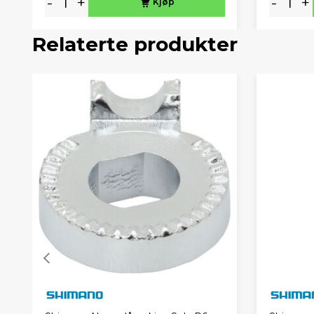
-
+
-
+
Kjøp
Relaterte produkter