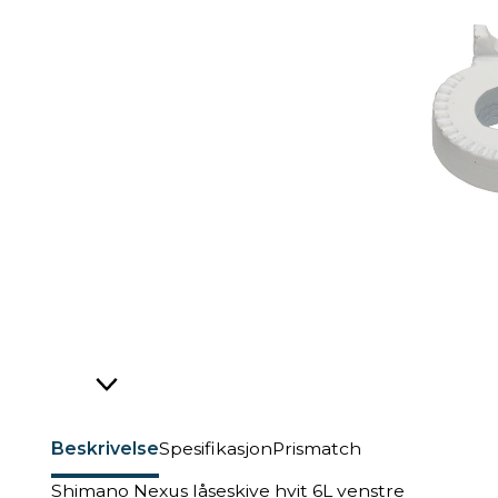
Beskrivelse
Spesifikasjon
Prismatch
Shimano Nexus låseskive hvit 6L venstre