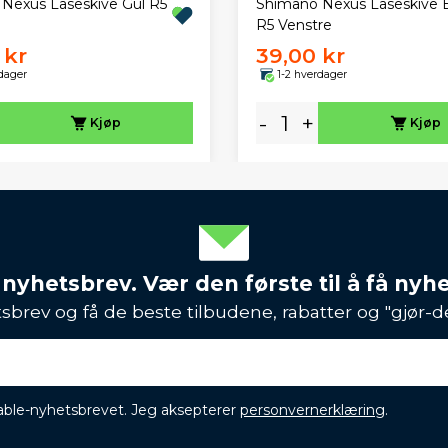
Nexus Låseskive Gul R5
Shimano Nexus Låseskive 
R5 Venstre
 kr
39,00 kr
dager
1-2 hverdager
-
+
Kjøp
Kjøp
 nyhetsbrev. Vær den første til å få nyh
sbrev og få de beste tilbudene, rabatter og "gjør-d
ikable-nyhetsbrevet. Jeg aksepterer
personvernerklæring
.