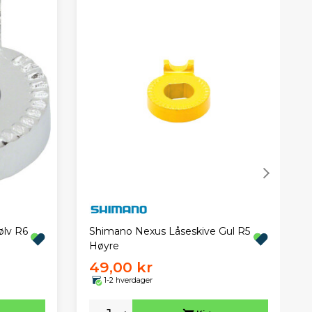
ølv R6
Shimano Nexus Låseskive Gul R5
Høyre
49,00 kr
1-2 hverdager