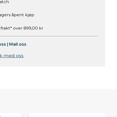
atch
agers åpent kjøp
 frakt* over 899,00 kr
oss
|
Mail oss
k med oss